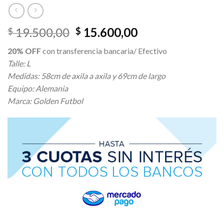
El
El
19.500,00
15.600,00
$
$
precio
precio
20% OFF
con transferencia bancaria/ Efectivo
original
actual
Talle: L
era:
es:
Medidas: 58cm de axila a axila y 69cm de largo
$ 19.500,00.
$ 15.600,00.
Equipo: Alemania
Marca: Golden Futbol