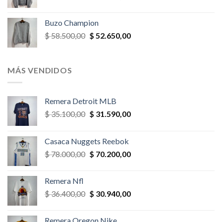
precio
precio
original
actual
Buzo Champion
era:
es:
El
El
$
58.500,00
$
52.650,00
$ 52.000,00.
$ 46.800,00.
precio
precio
original
actual
era:
es:
MÁS VENDIDOS
$ 58.500,00.
$ 52.650,00.
Remera Detroit MLB
El
El
$
35.100,00
$
31.590,00
precio
precio
original
actual
Casaca Nuggets Reebok
era:
es:
El
El
$
78.000,00
$
70.200,00
$ 35.100,00.
$ 31.590,00.
precio
precio
original
actual
Remera Nfl
era:
es:
El
El
$
36.400,00
$
30.940,00
$ 78.000,00.
$ 70.200,00.
precio
precio
original
actual
Remera Oregon Nike