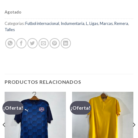
Agotado
Categorías:
Futbol internacional
,
Indumentaria
,
L
,
Ligas
,
Marcas
,
Remera
,
Talles
PRODUCTOS RELACIONADOS
¡Oferta!
¡Oferta!
,00.