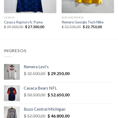
CASACA
INDUMENTARIA
Casaca Raptors fc Puma
Remera Georgia Tech Nike
El
El
El
El
$
39.000,00
$
27.300,00
$
32.500,00
$
22.750,00
precio
precio
precio
precio
original
actual
original
actual
era:
es:
era:
es:
$ 39.000,00.
$ 27.300,00.
$ 32.500,00.
$ 22.750,
INGRESOS
Remera Levi's
El
El
$
32.500,00
$
29.250,00
precio
precio
original
actual
Casaca Bears NFL
era:
es:
El
El
$
58.500,00
$
52.650,00
$ 32.500,00.
$ 29.250,00.
precio
precio
original
actual
Buzo Central Michigan
era:
es:
El
El
$
52.000,00
$
46.800,00
$ 58.500,00.
$ 52.650,00.