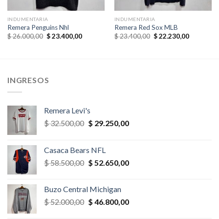
INDUMENTARIA
INDUMENTARIA
Remera Penguins Nhl
Remera Red Sox MLB
El
El
El
El
$
26.000,00
$
23.400,00
$
23.400,00
$
22.230,00
precio
precio
precio
precio
original
actual
original
actual
era:
es:
era:
es:
,00.
$ 26.000,00.
$ 23.400,00.
$ 23.400,00.
$ 22.230,
INGRESOS
Remera Levi's
El
El
$
32.500,00
$
29.250,00
precio
precio
original
actual
Casaca Bears NFL
era:
es:
El
El
$
58.500,00
$
52.650,00
$ 32.500,00.
$ 29.250,00.
precio
precio
original
actual
Buzo Central Michigan
era:
es:
El
El
$
52.000,00
$
46.800,00
$ 58.500,00.
$ 52.650,00.
precio
precio