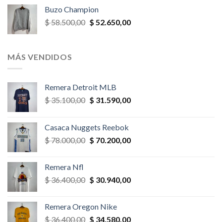
original
actual
Buzo Champion
era:
es:
El
El
$
58.500,00
$
52.650,00
$ 52.000,00.
$ 46.800,00.
precio
precio
original
actual
era:
es:
MÁS VENDIDOS
$ 58.500,00.
$ 52.650,00.
Remera Detroit MLB
El
El
$
35.100,00
$
31.590,00
precio
precio
original
actual
Casaca Nuggets Reebok
era:
es:
El
El
$
78.000,00
$
70.200,00
$ 35.100,00.
$ 31.590,00.
precio
precio
original
actual
Remera Nfl
era:
es:
El
El
$
36.400,00
$
30.940,00
$ 78.000,00.
$ 70.200,00.
precio
precio
original
actual
Remera Oregon Nike
era:
es:
El
El
$
36.400,00
$
34.580,00
$ 36.400,00.
$ 30.940,00.