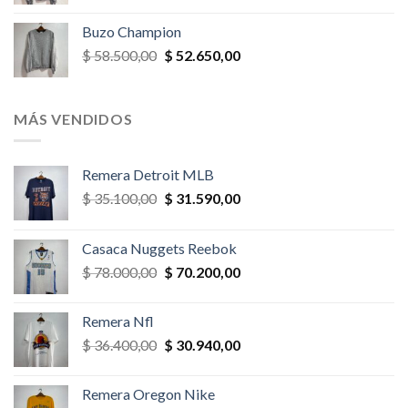
precio
precio
original
actual
Buzo Champion
era:
es:
El
El
$
58.500,00
$
52.650,00
$ 52.000,00.
$ 46.800,00.
precio
precio
original
actual
era:
es:
MÁS VENDIDOS
$ 58.500,00.
$ 52.650,00.
Remera Detroit MLB
El
El
$
35.100,00
$
31.590,00
precio
precio
original
actual
Casaca Nuggets Reebok
era:
es:
El
El
$
78.000,00
$
70.200,00
$ 35.100,00.
$ 31.590,00.
precio
precio
original
actual
Remera Nfl
era:
es:
El
El
$
36.400,00
$
30.940,00
$ 78.000,00.
$ 70.200,00.
precio
precio
original
actual
Remera Oregon Nike
era:
es: