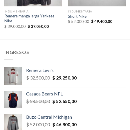
INDUMENTARIA
INDUMENTARIA
Remera manga larga Yankees
Short Nike
Nike
El
El
$
52.000,00
$
49.400,00
precio
precio
El
El
$
39.000,00
$
37.050,00
original
actual
precio
precio
era:
es:
original
actual
,00.
$ 52.000,00.
$ 49.400,
era:
es:
$ 39.000,00.
$ 37.050,00.
INGRESOS
Remera Levi's
El
El
$
32.500,00
$
29.250,00
precio
precio
original
actual
Casaca Bears NFL
era:
es:
El
El
$
58.500,00
$
52.650,00
$ 32.500,00.
$ 29.250,00.
precio
precio
original
actual
Buzo Central Michigan
era:
es:
El
El
$
52.000,00
$
46.800,00
$ 58.500,00.
$ 52.650,00.