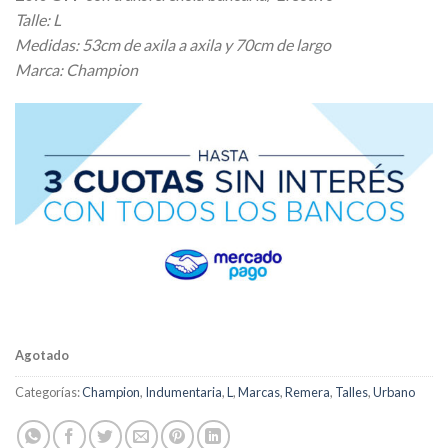
original
actual
Talle: L
era:
es:
Medidas: 53cm de axila a axila y 70cm de largo
$ 27.799,20.
$ 20.217,60.
Marca: Champion
Agotado
Categorías:
Champion
,
Indumentaria
,
L
,
Marcas
,
Remera
,
Talles
,
Urbano