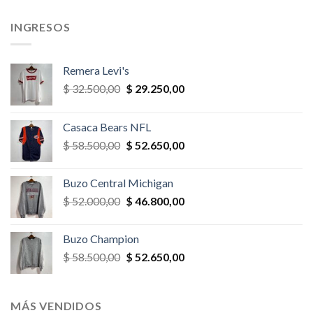
,00.
$ 26.000,00.
$ 23.400,00.
$ 65.000,00.
$ 55.250,
INGRESOS
Remera Levi's
El
El
$
32.500,00
$
29.250,00
precio
precio
original
actual
Casaca Bears NFL
era:
es:
El
El
$
58.500,00
$
52.650,00
$ 32.500,00.
$ 29.250,00.
precio
precio
original
actual
Buzo Central Michigan
era:
es:
El
El
$
52.000,00
$
46.800,00
$ 58.500,00.
$ 52.650,00.
precio
precio
original
actual
Buzo Champion
era:
es:
El
El
$
58.500,00
$
52.650,00
$ 52.000,00.
$ 46.800,00.
precio
precio
original
actual
era:
es:
MÁS VENDIDOS