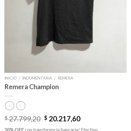
INICIO
/
INDUMENTARIA
/
REMERA
Remera Champion
El
El
27.799,20
20.217,60
$
$
precio
precio
20% OFF
con transferencia bancaria/ Efectivo