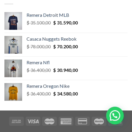
$ 58.500,00.
$ 52.650,00.
Remera Detroit MLB
El
El
$
35.100,00
$
31.590,00
precio
precio
original
actual
Casaca Nuggets Reebok
era:
es:
El
El
$
78.000,00
$
70.200,00
$ 35.100,00.
$ 31.590,00.
precio
precio
original
actual
Remera Nfl
era:
es:
El
El
$
36.400,00
$
30.940,00
$ 78.000,00.
$ 70.200,00.
precio
precio
original
actual
Remera Oregon Nike
era:
es:
El
El
$
36.400,00
$
34.580,00
$ 36.400,00.
$ 30.940,00.
precio
precio
original
actual
era:
es:
$ 36.400,00.
$ 34.580,00.