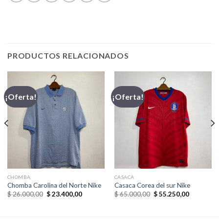
PRODUCTOS RELACIONADOS
¡Oferta!
¡Oferta!
CHOMBA
CASACA
Chomba Carolina del Norte Nike
Casaca Corea del sur Nike
El
El
El
El
$
26.000,00
$
23.400,00
$
65.000,00
$
55.250,00
precio
precio
precio
precio
original
actual
original
actual
era:
es:
era:
es: