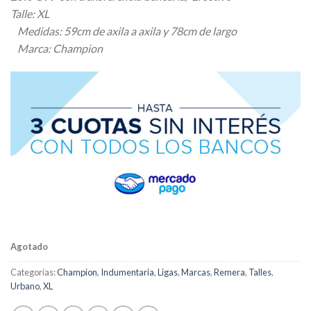
original
actual
Talle: XL
era:
es:
Medidas: 59cm de axila a axila y 78cm de largo
$ 36.400,00.
$ 34.580,00.
Marca: Champion
Agotado
Categorías:
Champion
,
Indumentaria
,
Ligas
,
Marcas
,
Remera
,
Talles
,
Urbano
,
XL