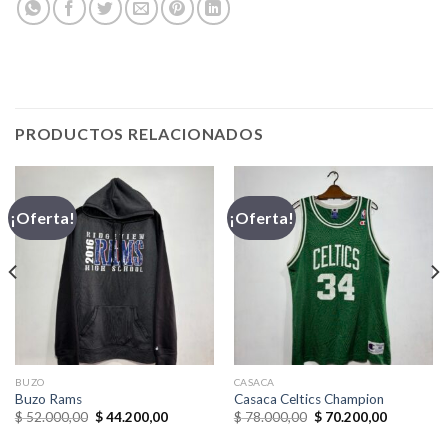
PRODUCTOS RELACIONADOS
¡Oferta!
¡Oferta!
BUZO
CASACA
Buzo Rams
Casaca Celtics Champion
El
El
El
El
$
52.000,00
$
44.200,00
$
78.000,00
$
70.200,00
precio
precio
precio
precio
original
actual
original
actual