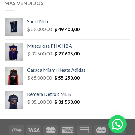
era:
es:
MÁS VENDIDOS
$ 52.000,00.
$ 46.800,00.
Short Nike
El
El
$
52.000,00
$
49.400,00
precio
precio
original
actual
Musculosa PHX NBA
era:
es:
El
El
$
32.500,00
$
27.625,00
$ 52.000,00.
$ 49.400,00.
precio
precio
original
actual
Casaca Miami Heats Adidas
era:
es:
El
El
$
65.000,00
$
55.250,00
$ 32.500,00.
$ 27.625,00.
precio
precio
original
actual
Remera Detroit MLB
era:
es:
El
El
$
35.100,00
$
31.590,00
$ 65.000,00.
$ 55.250,00.
precio
precio
original
actual
era:
es:
$ 35.100,00.
$ 31.590,00.