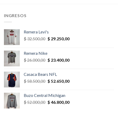
era:
es:
era:
es:
,00.
$ 52.000,00.
$ 44.200,00.
$ 78.000,00.
$ 70.200,
INGRESOS
Remera Levi's
El
El
$
32.500,00
$
29.250,00
precio
precio
original
actual
Remera Nike
era:
es:
El
El
$
26.000,00
$
23.400,00
$ 32.500,00.
$ 29.250,00.
precio
precio
original
actual
Casaca Bears NFL
era:
es:
El
El
$
58.500,00
$
52.650,00
$ 26.000,00.
$ 23.400,00.
precio
precio
original
actual
Buzo Central Michigan
era:
es:
El
El
$
52.000,00
$
46.800,00
$ 58.500,00.
$ 52.650,00.
precio
precio
original
actual