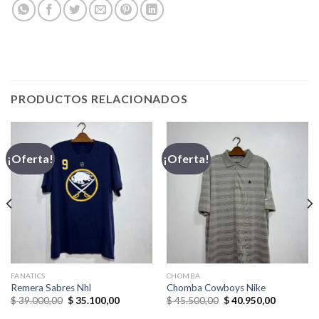
PRODUCTOS RELACIONADOS
¡Oferta!
¡Oferta!
FANATICS
CHOMBA
Remera Sabres Nhl
Chomba Cowboys Nike
El
El
El
El
$
39.000,00
$
35.100,00
$
45.500,00
$
40.950,00
precio
precio
precio
precio
original
actual
original
actual