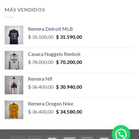
original
actual
era:
es:
MÁS VENDIDOS
$ 58.500,00.
$ 52.650,00.
Remera Detroit MLB
El
El
$
35.100,00
$
31.590,00
precio
precio
original
actual
Casaca Nuggets Reebok
era:
es:
El
El
$
78.000,00
$
70.200,00
$ 35.100,00.
$ 31.590,00.
precio
precio
original
actual
Remera Nfl
era:
es:
El
El
$
36.400,00
$
30.940,00
$ 78.000,00.
$ 70.200,00.
precio
precio
original
actual
Remera Oregon Nike
era:
es:
El
El
$
36.400,00
$
34.580,00
$ 36.400,00.
$ 30.940,00.
precio
precio
original
actual
era:
es:
$ 36.400,00.
$ 34.580,00.