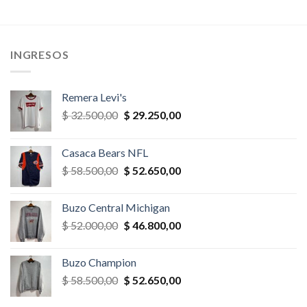
era:
es:
era:
es:
$ 39.000,00.
$ 35.100,00.
$ 45.500,00.
$ 40.950,
,00.
INGRESOS
Remera Levi's
El
El
$
32.500,00
$
29.250,00
precio
precio
original
actual
Casaca Bears NFL
era:
es:
El
El
$
58.500,00
$
52.650,00
$ 32.500,00.
$ 29.250,00.
precio
precio
original
actual
Buzo Central Michigan
era:
es:
El
El
$
52.000,00
$
46.800,00
$ 58.500,00.
$ 52.650,00.
precio
precio
original
actual
Buzo Champion
era:
es:
El
El
$
58.500,00
$
52.650,00
$ 52.000,00.
$ 46.800,00.
precio
precio