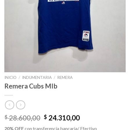
INICIO
/
INDUMENTARIA
/
REMERA
Remera Cubs Mlb
El
El
28.600,00
24.310,00
$
$
precio
precio
20% OFF
con transferencia bancaria/ Efectivo