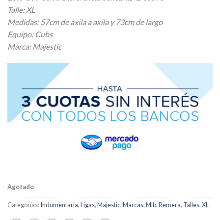
original
actual
Talle: XL
era:
es:
Medidas: 57cm de axila a axila y 73cm de largo
$ 28.600,00.
$ 24.310,00.
Equipo: Cubs
Marca: Majestic
Agotado
Categorías:
Indumentaria
,
Ligas
,
Majestic
,
Marcas
,
Mlb
,
Remera
,
Talles
,
XL