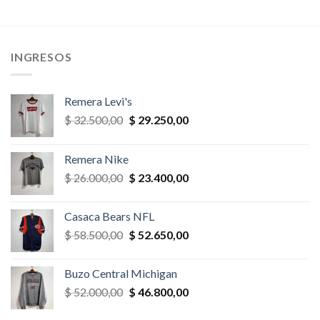
era:
es:
era:
es:
,00.
$ 35.100,00.
$ 31.590,00.
$ 39.000,00.
$ 35.100,
INGRESOS
Remera Levi's
El
El
$
32.500,00
$
29.250,00
precio
precio
original
actual
Remera Nike
era:
es:
El
El
$
26.000,00
$
23.400,00
$ 32.500,00.
$ 29.250,00.
precio
precio
original
actual
Casaca Bears NFL
era:
es:
El
El
$
58.500,00
$
52.650,00
$ 26.000,00.
$ 23.400,00.
precio
precio
original
actual
Buzo Central Michigan
era:
es:
El
El
$
52.000,00
$
46.800,00
$ 58.500,00.
$ 52.650,00.
precio
precio