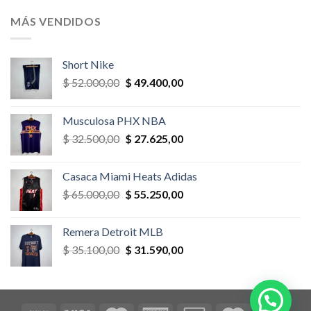
original
actual
era:
es:
MÁS VENDIDOS
$ 52.000,00.
$ 46.800,00.
Short Nike
El
El
$
52.000,00
$
49.400,00
precio
precio
original
actual
Musculosa PHX NBA
era:
es:
El
El
$
32.500,00
$
27.625,00
$ 52.000,00.
$ 49.400,00.
precio
precio
original
actual
Casaca Miami Heats Adidas
era:
es:
El
El
$
65.000,00
$
55.250,00
$ 32.500,00.
$ 27.625,00.
precio
precio
original
actual
Remera Detroit MLB
era:
es:
El
El
$
35.100,00
$
31.590,00
$ 65.000,00.
$ 55.250,00.
precio
precio
original
actual
era:
es:
$ 35.100,00.
$ 31.590,00.