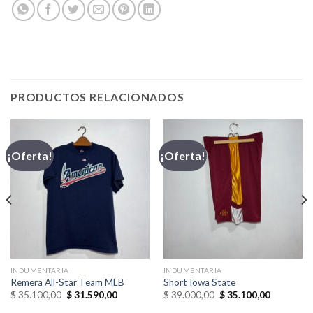
PRODUCTOS RELACIONADOS
¡Oferta!
¡Oferta!
INDUMENTARIA
INDUMENTARIA
Remera All-Star Team MLB
Short Iowa State
El
El
El
El
$
35.100,00
$
31.590,00
$
39.000,00
$
35.100,00
precio
precio
precio
precio
original
actual
original
actual