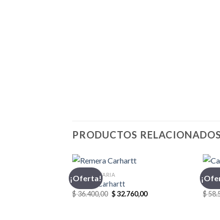
PRODUCTOS RELACIONADO
INDUMENTARIA
CASA
¡Oferta!
¡Ofe
Remera Carhartt
Casac
El
El
$
36.400,00
$
32.760,00
$
58.
precio
precio
original
actual
era:
es: