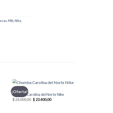
rcas
,
Mlb
,
Nike
,
CHOMBA
¡Oferta!
Chomba Carolina del Norte Nike
El
El
$
26.000,00
$
23.400,00
precio
precio
original
actual
era:
es: