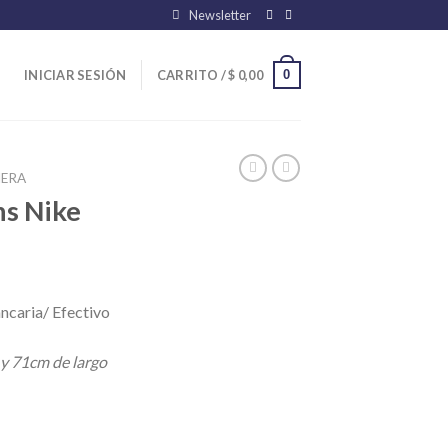
Newsletter
0
INICIAR SESIÓN
CARRITO /
$
0,00
ERA
s Nike
ncaria/ Efectivo
 y 71cm de largo