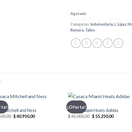
Agotado
Categorías:
Indumentaria
,
L
,
Ligas
,
Ma
Remera
,
Talles
S
CA
ADIDAS
rta!
¡Oferta!
a Mitchell and Ness
Casaca Miami Heats Adidas
El
El
El
El
500,00
$
40.950,00
$
65.000,00
$
55.250,00
precio
precio
precio
precio
original
actual
original
actual
era:
es:
era:
es: