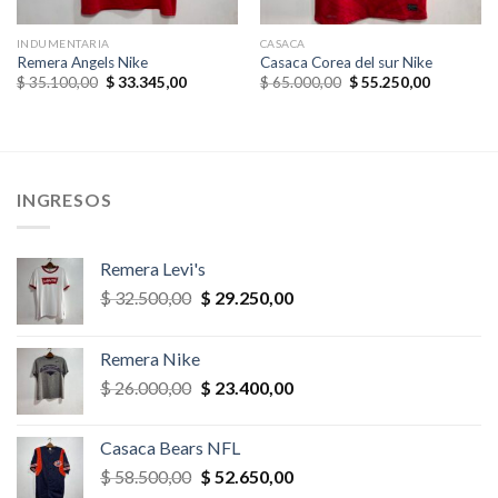
INDUMENTARIA
CASACA
Remera Angels Nike
Casaca Corea del sur Nike
El
El
El
El
$
35.100,00
$
33.345,00
$
65.000,00
$
55.250,00
precio
precio
precio
precio
original
actual
original
actual
era:
es:
era:
es:
,00.
$ 35.100,00.
$ 33.345,00.
$ 65.000,00.
$ 55.250,
INGRESOS
Remera Levi's
El
El
$
32.500,00
$
29.250,00
precio
precio
original
actual
Remera Nike
era:
es:
El
El
$
26.000,00
$
23.400,00
$ 32.500,00.
$ 29.250,00.
precio
precio
original
actual
Casaca Bears NFL
era:
es:
El
El
$
58.500,00
$
52.650,00
$ 26.000,00.
$ 23.400,00.