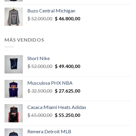
precio
precio
original
actual
Buzo Central Michigan
era:
es:
El
El
$
52.000,00
$
46.800,00
$ 58.500,00.
$ 52.650,00.
precio
precio
original
actual
era:
es:
MÁS VENDIDOS
$ 52.000,00.
$ 46.800,00.
Short Nike
El
El
$
52.000,00
$
49.400,00
precio
precio
original
actual
Musculosa PHX NBA
era:
es:
El
El
$
32.500,00
$
27.625,00
$ 52.000,00.
$ 49.400,00.
precio
precio
original
actual
Casaca Miami Heats Adidas
era:
es:
El
El
$
65.000,00
$
55.250,00
$ 32.500,00.
$ 27.625,00.
precio
precio
original
actual
Remera Detroit MLB
era:
es: