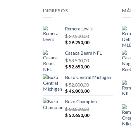
INGRESOS
MÁ
Remera Levi's
$
32.500,00
El
El
$
29.250,00
precio
precio
Casaca Bears NFL
original
actual
era:
$
58.500,00
es:
El
El
$ 32.500,00.
$
52.650,00
$ 29.250,00.
precio
precio
Buzo Central Michigan
original
actual
era:
$
52.000,00
es:
El
El
$ 58.500,00.
$
46.800,00
$ 52.650,00.
precio
precio
Buzo Champion
original
actual
era:
$
58.500,00
es:
El
El
$ 52.000,00.
$
52.650,00
$ 46.800,00.
precio
precio
original
actual