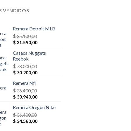
S VENDIDOS
Remera Detroit MLB
$
35.100,00
El
El
$
31.590,00
precio
precio
Casaca Nuggets
original
actual
Reebok
era:
es:
$
78.000,00
$ 35.100,00.
$ 31.590,00.
El
El
$
70.200,00
precio
precio
Remera Nfl
original
actual
era:
$
36.400,00
es:
El
El
$ 78.000,00.
$
30.940,00
$ 70.200,00.
precio
precio
Remera Oregon Nike
original
actual
era:
$
36.400,00
es:
El
El
$ 36.400,00.
$
34.580,00
$ 30.940,00.
precio
precio