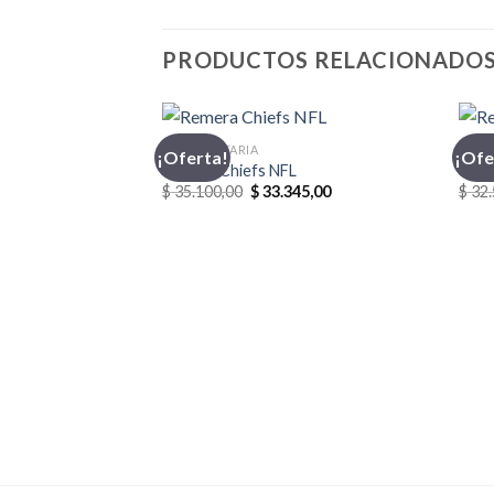
PRODUCTOS RELACIONADO
INDUMENTARIA
CHAM
¡Oferta!
¡Ofe
Remera Chiefs NFL
Reme
El
El
$
35.100,00
$
33.345,00
$
32.
precio
precio
original
actual
era:
es:
$ 35.100,00.
$ 33.345,00.