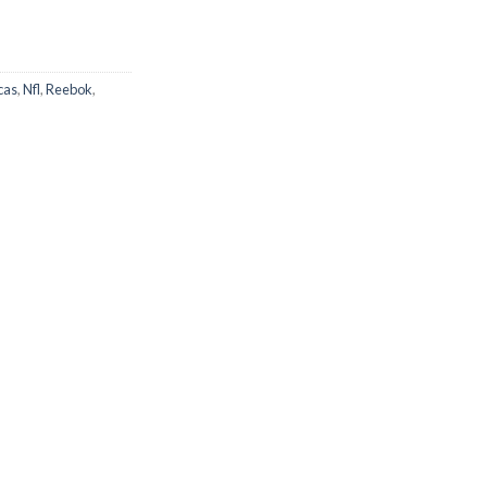
cas
,
Nfl
,
Reebok
,