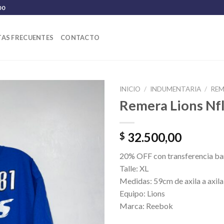
00
AS FRECUENTES
CONTACTO
INICIO
/
INDUMENTARIA
/
REM
Remera Lions Nf
32.500,00
$
20% OFF con transferencia ban
Talle: XL
Medidas: 59cm de axila a axila
Equipo: Lions
Marca: Reebok