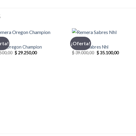
S
PION
FANATICS
rta!
¡Oferta!
ra Oregon Champion
Remera Sabres Nhl
El
El
El
El
500,00
$
29.250,00
$
39.000,00
$
35.100,00
precio
precio
precio
precio
original
actual
original
actual
era:
es:
era:
es:
$ 32.500,00.
$ 29.250,00.
$ 39.000,00.
$ 35.100,