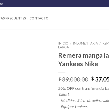
00
AS FRECUENTES
CONTACTO
INICIO
/
INDUMENTARIA
/
REM
LARGA
Remera manga la
Yankees Nike
El
39.000,00
37.0
$
$
precio
20% OFF
con transferencia ba
origina
Talle: L
era:
Medidas: 54cm de axila a axil
$ 39.0
Equipo: Yankees