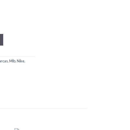
rcas
,
Mlb
,
Nike
,