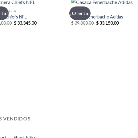
MENTARIA
ADIDAS
rta!
¡Oferta!
ra Chiefs NFL
Casaca Fenerbache Adidas
El
El
El
El
100,00
$
33.345,00
$
39.000,00
$
33.150,00
precio
precio
precio
precio
original
actual
original
actual
era:
es:
era:
es:
$ 35.100,00.
$ 33.345,00.
$ 39.000,00.
$ 33.150,0
S VENDIDOS
Short Nike