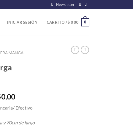
Newsletter
0
INICIAR SESIÓN
CARRITO /
$
0,00
ERA MANGA
rga
El
50,00
precio
ncaria/ Efectivo
l
actual
es:
a y 70cm de largo
00,00.
$ 37.050,00.