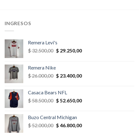
era:
es:
era:
es:
$ 39.000,00.
$ 27.300,00.
$ 35.100,00.
$ 33.345,
,00.
INGRESOS
Remera Levi's
El
El
$
32.500,00
$
29.250,00
precio
precio
original
actual
Remera Nike
era:
es:
El
El
$
26.000,00
$
23.400,00
$ 32.500,00.
$ 29.250,00.
precio
precio
original
actual
Casaca Bears NFL
era:
es:
El
El
$
58.500,00
$
52.650,00
$ 26.000,00.
$ 23.400,00.
precio
precio
original
actual
Buzo Central Michigan
era:
es:
El
El
$
52.000,00
$
46.800,00
$ 58.500,00.
$ 52.650,00.
precio
precio
original
actual