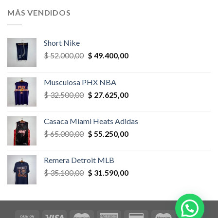
era:
es:
MÁS VENDIDOS
$ 52.000,00.
$ 46.800,00.
Short Nike
El
El
$
52.000,00
$
49.400,00
precio
precio
original
actual
Musculosa PHX NBA
era:
es:
El
El
$
32.500,00
$
27.625,00
$ 52.000,00.
$ 49.400,00.
precio
precio
original
actual
Casaca Miami Heats Adidas
era:
es:
El
El
$
65.000,00
$
55.250,00
$ 32.500,00.
$ 27.625,00.
precio
precio
original
actual
Remera Detroit MLB
era:
es:
El
El
$
35.100,00
$
31.590,00
$ 65.000,00.
$ 55.250,00.
precio
precio
original
actual
era:
es:
$ 35.100,00.
$ 31.590,00.