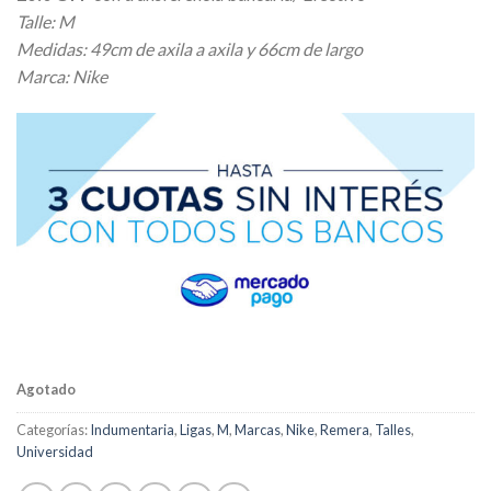
original
actual
Talle: M
era:
es:
Medidas: 49cm de axila a axila y 66cm de largo
$ 24.700,00.
$ 22.230,00.
Marca: Nike
Agotado
Categorías:
Indumentaria
,
Ligas
,
M
,
Marcas
,
Nike
,
Remera
,
Talles
,
Universidad