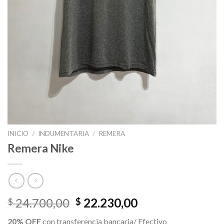
INICIO
/
INDUMENTARIA
/
REMERA
Remera Nike
El
El
24.700,00
22.230,00
$
$
precio
precio
20% OFF
con transferencia bancaria/ Efectivo