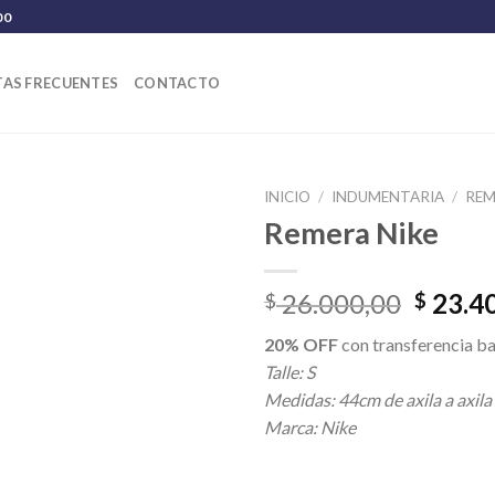
00
AS FRECUENTES
CONTACTO
INICIO
/
INDUMENTARIA
/
REM
Remera Nike
El
26.000,00
23.4
$
$
precio
20% OFF
con transferencia ba
origina
Talle: S
era:
Medidas: 44cm de axila a axila
$ 26.0
Marca: Nike