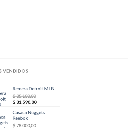
S VENDIDOS
Remera Detroit MLB
$
35.100,00
El
El
$
31.590,00
precio
precio
Casaca Nuggets
original
actual
Reebok
era:
es:
$
78.000,00
$ 35.100,00.
$ 31.590,00.