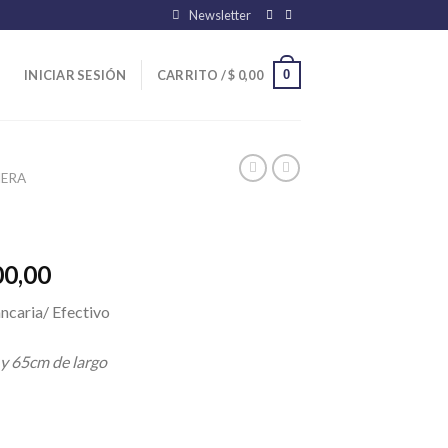
Newsletter
0
INICIAR SESIÓN
CARRITO /
$
0,00
ERA
El
00,00
precio
ncaria/ Efectivo
l
actual
es:
 y 65cm de largo
00,00.
$ 23.400,00.