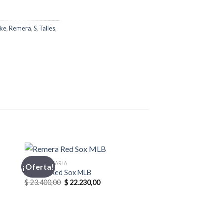
ke
,
Remera
,
S
,
Talles
,
INDUMENTARIA
¡Oferta!
Remera Red Sox MLB
El
El
$
23.400,00
$
22.230,00
precio
precio
original
actual
era:
es:
0.
$ 23.400,00.
$ 22.230,00.