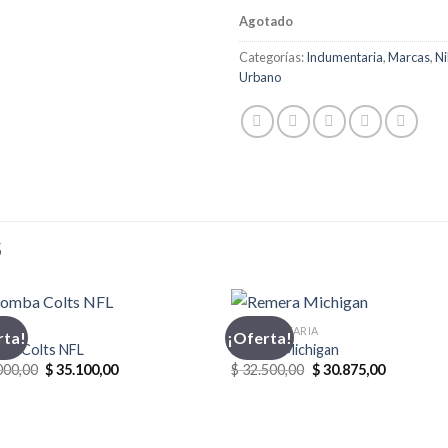
Agotado
Categorías:
Indumentaria
,
Marcas
,
Ni
Urbano
S
BA
INDUMENTARIA
rta!
¡Oferta!
ba Colts NFL
Remera Michigan
El
El
El
El
000,00
$
35.100,00
$
32.500,00
$
30.875,00
precio
precio
precio
precio
original
actual
original
actual
era:
es:
era:
es:
$ 39.000,00.
$ 35.100,00.
$ 32.500,00.
$ 30.875,0