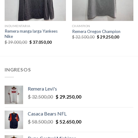
INDUMENTARIA
CHAMPION
Remera manga larga Yankees
Remera Oregon Champion
Nike
El
El
$
32.500,00
$
29.250,00
precio
precio
El
El
$
39.000,00
$
37.050,00
original
actual
precio
precio
era:
es:
original
actual
,00.
$ 32.500,00.
$ 29.250,
era:
es:
$ 39.000,00.
$ 37.050,00.
INGRESOS
Remera Levi's
El
El
$
32.500,00
$
29.250,00
precio
precio
original
actual
Casaca Bears NFL
era:
es:
El
El
$
58.500,00
$
52.650,00
$ 32.500,00.
$ 29.250,00.
precio
precio
original
actual