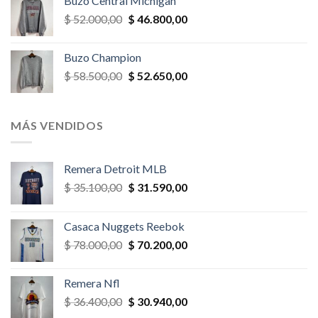
Buzo Central Michigan
era:
es:
El
El
$
52.000,00
$
46.800,00
$ 58.500,00.
$ 52.650,00.
precio
precio
original
actual
Buzo Champion
era:
es:
El
El
$
58.500,00
$
52.650,00
$ 52.000,00.
$ 46.800,00.
precio
precio
original
actual
era:
es:
MÁS VENDIDOS
$ 58.500,00.
$ 52.650,00.
Remera Detroit MLB
El
El
$
35.100,00
$
31.590,00
precio
precio
original
actual
Casaca Nuggets Reebok
era:
es:
El
El
$
78.000,00
$
70.200,00
$ 35.100,00.
$ 31.590,00.
precio
precio
original
actual
Remera Nfl
era:
es:
El
El
$
36.400,00
$
30.940,00
$ 78.000,00.
$ 70.200,00.
precio
precio