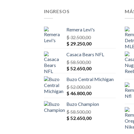
$ 65.000,00.
$ 55.250,00.
INGRESOS
MÁ
Remera Levi's
$
32.500,00
El
El
$
29.250,00
precio
precio
Casaca Bears NFL
original
actual
era:
$
58.500,00
es:
El
El
$ 32.500,00.
$
52.650,00
$ 29.250,00.
precio
precio
Buzo Central Michigan
original
actual
era:
$
52.000,00
es:
El
El
$ 58.500,00.
$
46.800,00
$ 52.650,00.
precio
precio
Buzo Champion
original
actual
era:
$
58.500,00
es:
El
El
$ 52.000,00.
$
52.650,00
$ 46.800,00.
precio
precio
original
actual