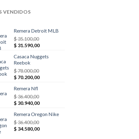
$ 32.500,00.
$ 29.250,00.
$ 39.000,00.
$ 27.300,0
S VENDIDOS
Remera Detroit MLB
$
35.100,00
El
El
$
31.590,00
precio
precio
Casaca Nuggets
original
actual
Reebok
era:
es:
$
78.000,00
$ 35.100,00.
$ 31.590,00.
El
El
$
70.200,00
precio
precio
Remera Nfl
original
actual
era:
$
36.400,00
es:
El
El
$ 78.000,00.
$
30.940,00
$ 70.200,00.
precio
precio
Remera Oregon Nike
original
actual
era:
$
36.400,00
es:
El
El
$ 36.400,00.
$
34.580,00
$ 30.940,00.
precio
precio