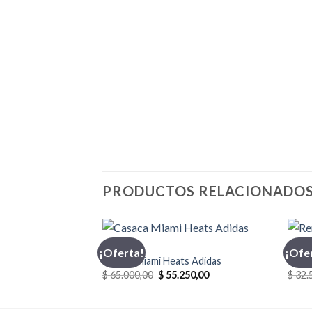
PRODUCTOS RELACIONADO
ADIDAS
CHAM
¡Oferta!
¡Ofe
Casaca Miami Heats Adidas
Reme
El
El
$
65.000,00
$
55.250,00
$
32.
precio
precio
original
actual
era:
es: