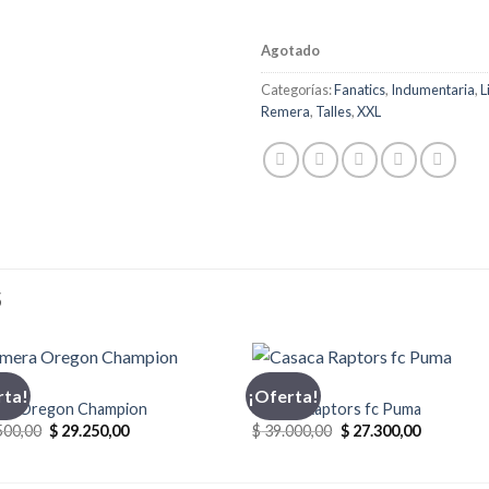
Agotado
Categorías:
Fanatics
,
Indumentaria
,
L
Remera
,
Talles
,
XXL
S
PION
CASACA
rta!
¡Oferta!
ra Oregon Champion
Casaca Raptors fc Puma
El
El
El
El
500,00
$
29.250,00
$
39.000,00
$
27.300,00
precio
precio
precio
precio
original
actual
original
actual
era:
es:
era:
es: