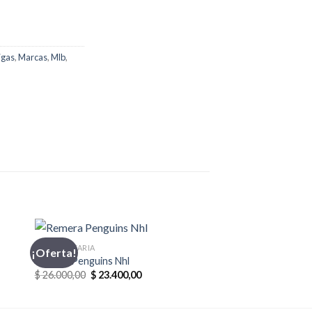
igas
,
Marcas
,
Mlb
,
INDUMENTARIA
¡Oferta!
Remera Penguins Nhl
El
El
$
26.000,00
$
23.400,00
precio
precio
original
actual
era:
es: