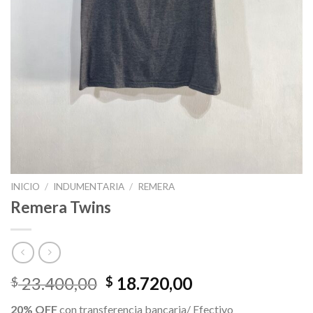
INICIO
/
INDUMENTARIA
/
REMERA
Remera Twins
El
El
23.400,00
18.720,00
$
$
precio
precio
20% OFF
con transferencia bancaria/ Efectivo