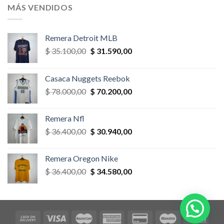
era:
es:
MÁS VENDIDOS
$ 58.500,00.
$ 52.650,00.
Remera Detroit MLB
El
El
$
35.100,00
$
31.590,00
precio
precio
original
actual
Casaca Nuggets Reebok
era:
es:
El
El
$
78.000,00
$
70.200,00
$ 35.100,00.
$ 31.590,00.
precio
precio
original
actual
Remera Nfl
era:
es:
El
El
$
36.400,00
$
30.940,00
$ 78.000,00.
$ 70.200,00.
precio
precio
original
actual
Remera Oregon Nike
era:
es:
El
El
$
36.400,00
$
34.580,00
$ 36.400,00.
$ 30.940,00.
precio
precio
original
actual
era:
es:
$ 36.400,00.
$ 34.580,00.