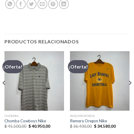
PRODUCTOS RELACIONADOS
¡Oferta!
¡Oferta!
CHOMBA
INDUMENTARIA
Chomba Cowboys Nike
Remera Oregon Nike
El
El
El
El
$
45.500,00
$
40.950,00
$
36.400,00
$
34.580,00
precio
precio
precio
precio
original
actual
original
actual