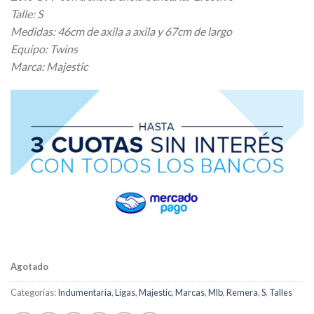
original
actual
Talle: S
era:
es:
Medidas: 46cm de axila a axila y 67cm de largo
$ 23.400,00.
$ 18.720,00.
Equipo: Twins
Marca: Majestic
Agotado
Categorías:
Indumentaria
,
Ligas
,
Majestic
,
Marcas
,
Mlb
,
Remera
,
S
,
Talles