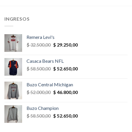
era:
es:
era:
es:
,00.
$ 45.500,00.
$ 40.950,00.
$ 36.400,00.
$ 34.580,
INGRESOS
Remera Levi's
El
El
$
32.500,00
$
29.250,00
precio
precio
original
actual
Casaca Bears NFL
era:
es:
El
El
$
58.500,00
$
52.650,00
$ 32.500,00.
$ 29.250,00.
precio
precio
original
actual
Buzo Central Michigan
era:
es:
El
El
$
52.000,00
$
46.800,00
$ 58.500,00.
$ 52.650,00.
precio
precio
original
actual
Buzo Champion
era:
es:
El
El
$
58.500,00
$
52.650,00
$ 52.000,00.
$ 46.800,00.
precio
precio
original
actual