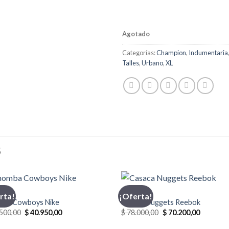
Agotado
Categorías:
Champion
,
Indumentaria
Talles
,
Urbano
,
XL
S
MBA
CASACA
rta!
¡Oferta!
ba Cowboys Nike
Casaca Nuggets Reebok
El
El
El
El
500,00
$
40.950,00
$
78.000,00
$
70.200,00
precio
precio
precio
precio
original
actual
original
actual