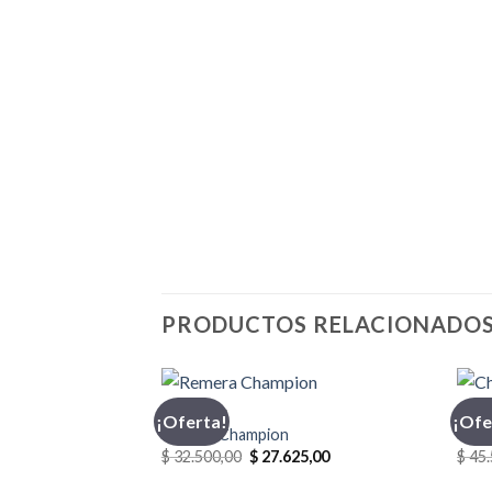
PRODUCTOS RELACIONADO
CHAMPION
CHO
¡Oferta!
¡Ofe
Remera Champion
Chom
El
El
$
32.500,00
$
27.625,00
$
45.
precio
precio
original
actual