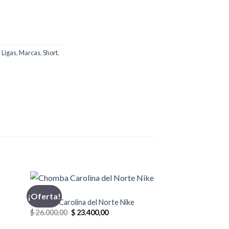
,
Ligas
,
Marcas
,
Short
,
CHOMBA
¡Oferta!
¡Oferta!
Chomba Carolina del Norte Nike
El
El
$
26.000,00
$
23.400,00
precio
precio
original
actual