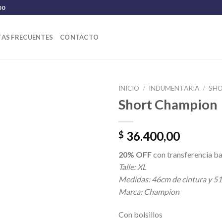
00
AS FRECUENTES
CONTACTO
INICIO
/
INDUMENTARIA
/
SH
Short Champion
36.400,00
$
20% OFF
con transferencia ba
Talle: XL
Medidas: 46cm de cintura y 51
Marca: Champion
Con bolsillos