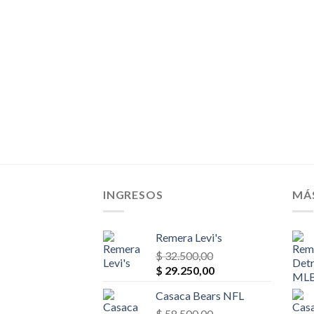
era:
es:
$ 32.500,00.
$ 27.625,00.
INGRESOS
MÁ
Remera Levi's
$
32.500,00
El
El
$
29.250,00
precio
precio
Casaca Bears NFL
original
actual
era:
$
58.500,00
es: