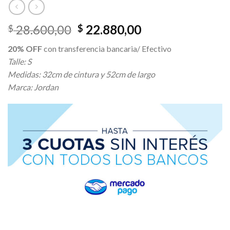
El
El
28.600,00
22.880,00
$
$
precio
precio
20% OFF
con transferencia bancaria/ Efectivo
original
actual
Talle: S
era:
es:
Medidas: 32cm de cintura y 52cm de largo
$ 28.600,00.
$ 22.880,00.
Marca: Jordan