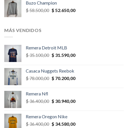
Buzo Champion
era:
es:
El
El
$
58.500,00
$
52.650,00
$ 52.000,00.
$ 46.800,00.
precio
precio
original
actual
era:
es:
MÁS VENDIDOS
$ 58.500,00.
$ 52.650,00.
Remera Detroit MLB
El
El
$
35.100,00
$
31.590,00
precio
precio
original
actual
Casaca Nuggets Reebok
era:
es:
El
El
$
78.000,00
$
70.200,00
$ 35.100,00.
$ 31.590,00.
precio
precio
original
actual
Remera Nfl
era:
es:
El
El
$
36.400,00
$
30.940,00
$ 78.000,00.
$ 70.200,00.
precio
precio
original
actual
Remera Oregon Nike
era:
es:
El
El
$
36.400,00
$
34.580,00
$ 36.400,00.
$ 30.940,00.