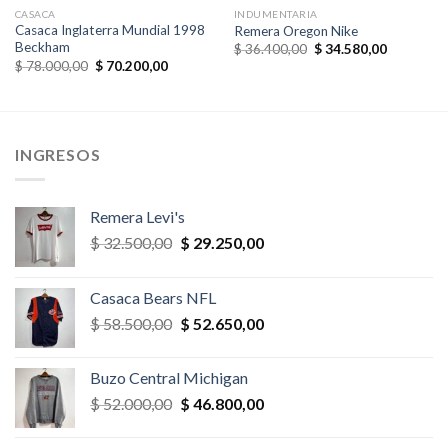
CASACA
INDUMENTARIA
Casaca Inglaterra Mundial 1998
Remera Oregon Nike
Beckham
El
El
$
36.400,00
$
34.580,00
precio
precio
El
El
$
78.000,00
$
70.200,00
original
actual
precio
precio
era:
es:
original
actual
,00.
$ 36.400,00.
$ 34.580,
era:
es:
$ 78.000,00.
$ 70.200,00.
INGRESOS
Remera Levi's
El
El
$
32.500,00
$
29.250,00
precio
precio
original
actual
Casaca Bears NFL
era:
es:
El
El
$
58.500,00
$
52.650,00
$ 32.500,00.
$ 29.250,00.
precio
precio
original
actual
Buzo Central Michigan
era:
es:
El
El
$
52.000,00
$
46.800,00
$ 58.500,00.
$ 52.650,00.
precio
precio
original
actual