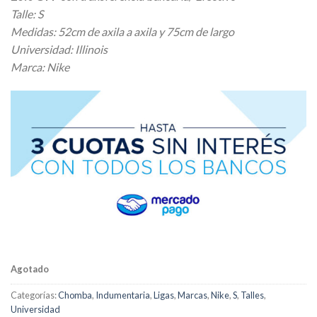
original
actual
Talle: S
era:
es:
Medidas: 52cm de axila a axila y 75cm de largo
$ 26.000,00.
$ 23.400,00.
Universidad: Illinois
Marca: Nike
Agotado
Categorías:
Chomba
,
Indumentaria
,
Ligas
,
Marcas
,
Nike
,
S
,
Talles
,
Universidad