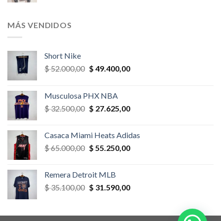
precio
precio
original
actual
era:
es:
MÁS VENDIDOS
$ 52.000,00.
$ 46.800,00.
Short Nike
El
El
$
52.000,00
$
49.400,00
precio
precio
original
actual
Musculosa PHX NBA
era:
es:
El
El
$
32.500,00
$
27.625,00
$ 52.000,00.
$ 49.400,00.
precio
precio
original
actual
Casaca Miami Heats Adidas
era:
es:
El
El
$
65.000,00
$
55.250,00
$ 32.500,00.
$ 27.625,00.
precio
precio
original
actual
Remera Detroit MLB
era:
es:
El
El
$
35.100,00
$
31.590,00
$ 65.000,00.
$ 55.250,00.
precio
precio
original
actual
era:
es: