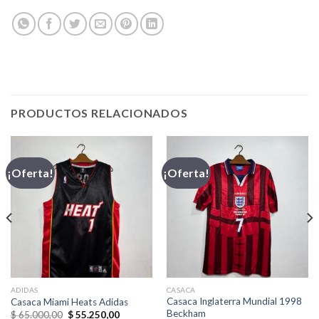
PRODUCTOS RELACIONADOS
¡Oferta!
¡Oferta!
ADIDAS
CASACA
Casaca Inglaterra Mundial 1998
Casaca Miami Heats Adidas
Beckham
El
El
$
65.000,00
$
55.250,00