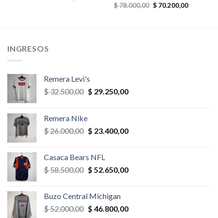
precio
precio
El
El
$
78.000,00
$
70.200,00
original
actual
precio
precio
era:
es:
original
actual
,00.
$ 65.000,00.
$ 55.250,00.
era:
es:
$ 78.000,00.
$ 70.200,
INGRESOS
Remera Levi's
El
El
$
32.500,00
$
29.250,00
precio
precio
original
actual
Remera Nike
era:
es:
El
El
$
26.000,00
$
23.400,00
$ 32.500,00.
$ 29.250,00.
precio
precio
original
actual
Casaca Bears NFL
era:
es:
El
El
$
58.500,00
$
52.650,00
$ 26.000,00.
$ 23.400,00.
precio
precio
original
actual
Buzo Central Michigan
era:
es:
El
El
$
52.000,00
$
46.800,00
$ 58.500,00.
$ 52.650,00.