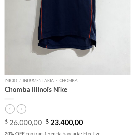
INICIO
/
INDUMENTARIA
/
CHOMBA
Chomba Illinois Nike
El
El
26.000,00
23.400,00
$
$
precio
precio
20% OFF
con transferencia bancaria/ Efectivo