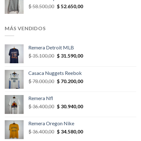
era:
es:
El
El
$
58.500,00
$
52.650,00
$ 52.000,00.
$ 46.800,00.
precio
precio
original
actual
era:
es:
MÁS VENDIDOS
$ 58.500,00.
$ 52.650,00.
Remera Detroit MLB
El
El
$
35.100,00
$
31.590,00
precio
precio
original
actual
Casaca Nuggets Reebok
era:
es:
El
El
$
78.000,00
$
70.200,00
$ 35.100,00.
$ 31.590,00.
precio
precio
original
actual
Remera Nfl
era:
es:
El
El
$
36.400,00
$
30.940,00
$ 78.000,00.
$ 70.200,00.
precio
precio
original
actual
Remera Oregon Nike
era:
es:
El
El
$
36.400,00
$
34.580,00
$ 36.400,00.
$ 30.940,00.
precio
precio