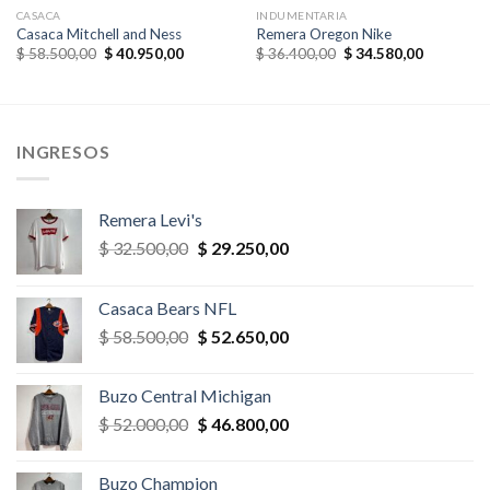
CASACA
INDUMENTARIA
Casaca Mitchell and Ness
Remera Oregon Nike
El
El
El
El
$
58.500,00
$
40.950,00
$
36.400,00
$
34.580,00
precio
precio
precio
precio
original
actual
original
actual
era:
es:
era:
es:
,00.
$ 58.500,00.
$ 40.950,00.
$ 36.400,00.
$ 34.580,
INGRESOS
Remera Levi's
El
El
$
32.500,00
$
29.250,00
precio
precio
original
actual
Casaca Bears NFL
era:
es:
El
El
$
58.500,00
$
52.650,00
$ 32.500,00.
$ 29.250,00.
precio
precio
original
actual
Buzo Central Michigan
era:
es:
El
El
$
52.000,00
$
46.800,00
$ 58.500,00.
$ 52.650,00.
precio
precio
original
actual
Buzo Champion