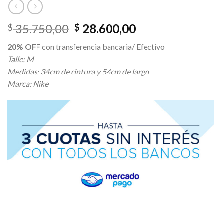
El
El
35.750,00
28.600,00
$
$
precio
precio
20% OFF
con transferencia bancaria/ Efectivo
original
actual
Talle: M
era:
es:
Medidas: 34cm de cintura y 54cm de largo
$ 35.750,00.
$ 28.600,00.
Marca: Nike