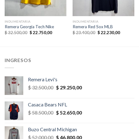
INDUMENTARIA
INDUMENTARIA
Remera Georgia Tech Nike
Remera Red Sox MLB
El
El
El
El
$
32.500,00
$
22.750,00
$
23.400,00
$
22.230,00
precio
precio
precio
precio
original
actual
original
actual
era:
es:
era:
es:
$ 32.500,00.
$ 22.750,00.
$ 23.400,00.
$ 22.230,
INGRESOS
Remera Levi's
El
El
$
32.500,00
$
29.250,00
precio
precio
original
actual
Casaca Bears NFL
era:
es:
El
El
$
58.500,00
$
52.650,00
$ 32.500,00.
$ 29.250,00.
precio
precio
original
actual
Buzo Central Michigan
era:
es:
El
El
$
52.000,00
$
46.800,00
$ 58.500,00.
$ 52.650,00.