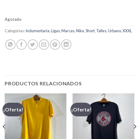
Agotado
Categorías:
Indumentaria
,
Ligas
,
Marcas
,
Nike
,
Short
,
Talles
,
Urbano
,
XXXL
PRODUCTOS RELACIONADOS
¡Oferta!
¡Oferta!
,00.