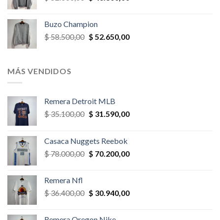
precio
precio
original
actual
Buzo Champion
era:
es:
El
El
$
58.500,00
$
52.650,00
$ 52.000,00.
$ 46.800,00.
precio
precio
original
actual
era:
es:
MÁS VENDIDOS
$ 58.500,00.
$ 52.650,00.
Remera Detroit MLB
El
El
$
35.100,00
$
31.590,00
precio
precio
original
actual
Casaca Nuggets Reebok
era:
es:
El
El
$
78.000,00
$
70.200,00
$ 35.100,00.
$ 31.590,00.
precio
precio
original
actual
Remera Nfl
era:
es:
El
El
$
36.400,00
$
30.940,00
$ 78.000,00.
$ 70.200,00.
precio
precio
original
actual
Remera Oregon Nike