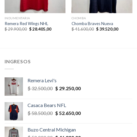
INDUMENTARIA
CHOMBA
Remera Red Wings NHL
Chomba Braves Nueva
El
El
El
El
$
29.900,00
$
28.405,00
$
41.600,00
$
39.520,00
precio
precio
precio
precio
original
actual
original
actual
era:
es:
era:
es:
,00.
$ 29.900,00.
$ 28.405,00.
$ 41.600,00.
$ 39.520,
INGRESOS
Remera Levi's
El
El
$
32.500,00
$
29.250,00
precio
precio
original
actual
Casaca Bears NFL
era:
es:
El
El
$
58.500,00
$
52.650,00
$ 32.500,00.
$ 29.250,00.
precio
precio
original
actual
Buzo Central Michigan
era:
es: