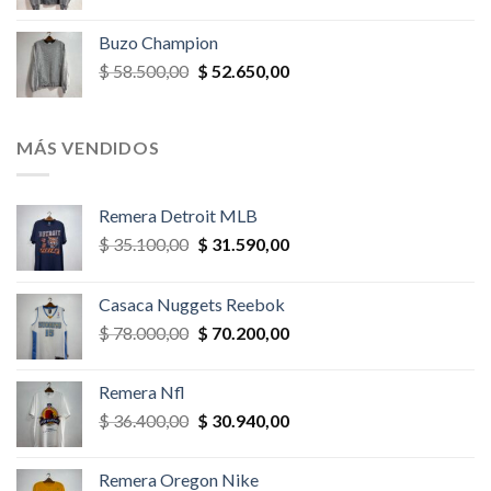
precio
precio
original
actual
Buzo Champion
era:
es:
El
El
$
58.500,00
$
52.650,00
$ 52.000,00.
$ 46.800,00.
precio
precio
original
actual
era:
es:
MÁS VENDIDOS
$ 58.500,00.
$ 52.650,00.
Remera Detroit MLB
El
El
$
35.100,00
$
31.590,00
precio
precio
original
actual
Casaca Nuggets Reebok
era:
es:
El
El
$
78.000,00
$
70.200,00
$ 35.100,00.
$ 31.590,00.
precio
precio
original
actual
Remera Nfl
era:
es:
El
El
$
36.400,00
$
30.940,00
$ 78.000,00.
$ 70.200,00.
precio
precio
original
actual
Remera Oregon Nike
era:
es: