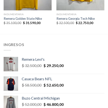
INDUMENTARIA
INDUMENTARIA
Remera Golden State Nike
Remera Georgia Tech Nike
El
El
El
El
$
35.100,00
$
31.590,00
$
32.500,00
$
22.750,00
precio
precio
precio
precio
original
actual
original
actual
era:
es:
era:
es:
,00.
$ 35.100,00.
$ 31.590,00.
$ 32.500,00.
$ 22.750,
INGRESOS
Remera Levi's
El
El
$
32.500,00
$
29.250,00
precio
precio
original
actual
Casaca Bears NFL
era:
es:
El
El
$
58.500,00
$
52.650,00
$ 32.500,00.
$ 29.250,00.
precio
precio
original
actual
Buzo Central Michigan
era:
es:
El
El
$
52.000,00
$
46.800,00
$ 58.500,00.
$ 52.650,00.