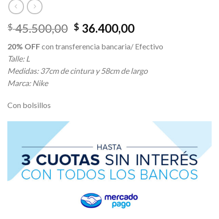
El
El
45.500,00
36.400,00
$
$
precio
precio
20% OFF
con transferencia bancaria/ Efectivo
original
actual
Talle: L
era:
es:
Medidas: 37cm de cintura y 58cm de largo
$ 45.500,00.
$ 36.400,00.
Marca: Nike
Con bolsillos