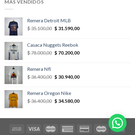
MÁS VENDIDOS
$ 58.500,00.
$ 52.650,00.
Remera Detroit MLB
El
El
$
35.100,00
$
31.590,00
precio
precio
original
actual
Casaca Nuggets Reebok
era:
es:
El
El
$
78.000,00
$
70.200,00
$ 35.100,00.
$ 31.590,00.
precio
precio
original
actual
Remera Nfl
era:
es:
El
El
$
36.400,00
$
30.940,00
$ 78.000,00.
$ 70.200,00.
precio
precio
original
actual
Remera Oregon Nike
era:
es:
El
El
$
36.400,00
$
34.580,00
$ 36.400,00.
$ 30.940,00.
precio
precio
original
actual
era:
es:
$ 36.400,00.
$ 34.580,00.