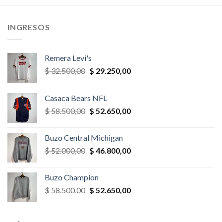
$ 45.500,00.
$ 40.950,00.
$ 78.000,00.
$ 70.200,
,00.
INGRESOS
Remera Levi's
El
El
$
32.500,00
$
29.250,00
precio
precio
original
actual
Casaca Bears NFL
era:
es:
El
El
$
58.500,00
$
52.650,00
$ 32.500,00.
$ 29.250,00.
precio
precio
original
actual
Buzo Central Michigan
era:
es:
El
El
$
52.000,00
$
46.800,00
$ 58.500,00.
$ 52.650,00.
precio
precio
original
actual
Buzo Champion
era:
es:
El
El
$
58.500,00
$
52.650,00
$ 52.000,00.
$ 46.800,00.
precio
precio
original
actual
era:
es: