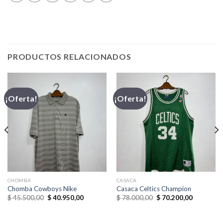
PRODUCTOS RELACIONADOS
¡Oferta!
¡Oferta!
CHOMBA
CASACA
Chomba Cowboys Nike
Casaca Celtics Champion
El
El
El
El
$
45.500,00
$
40.950,00
$
78.000,00
$
70.200,00
precio
precio
precio
precio
original
actual
original
actual
era:
es:
era:
es: