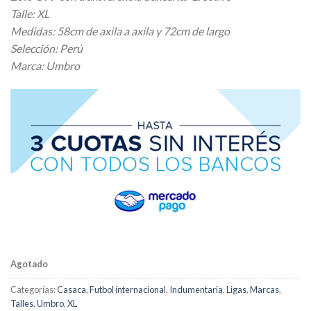
original
actual
Talle: XL
era:
es:
Medidas: 58cm de axila a axila y 72cm de largo
$ 39.000,00.
$ 31.200,00.
Selección: Perú
Marca: Umbro
Agotado
Categorías:
Casaca
,
Futbol internacional
,
Indumentaria
,
Ligas
,
Marcas
,
Talles
,
Umbro
,
XL