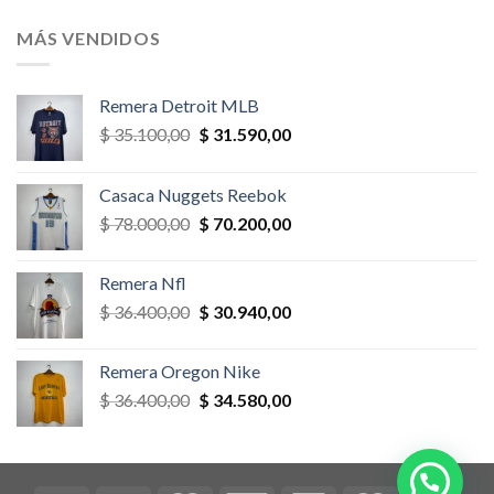
original
actual
era:
es:
MÁS VENDIDOS
$ 58.500,00.
$ 52.650,00.
Remera Detroit MLB
El
El
$
35.100,00
$
31.590,00
precio
precio
original
actual
Casaca Nuggets Reebok
era:
es:
El
El
$
78.000,00
$
70.200,00
$ 35.100,00.
$ 31.590,00.
precio
precio
original
actual
Remera Nfl
era:
es:
El
El
$
36.400,00
$
30.940,00
$ 78.000,00.
$ 70.200,00.
precio
precio
original
actual
Remera Oregon Nike
era:
es:
El
El
$
36.400,00
$
34.580,00
$ 36.400,00.
$ 30.940,00.
precio
precio
original
actual
era:
es:
$ 36.400,00.
$ 34.580,00.