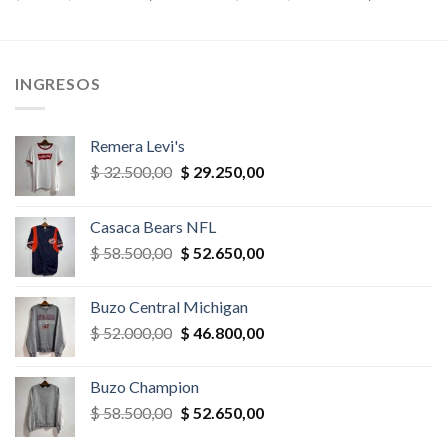
precio
precio
precio
precio
original
actual
original
actual
era:
es:
era:
es:
,00.
$ 35.100,00.
$ 31.590,00.
$ 78.000,00.
$ 70.200,
INGRESOS
Remera Levi's
El
El
$
32.500,00
$
29.250,00
precio
precio
original
actual
Casaca Bears NFL
era:
es:
El
El
$
58.500,00
$
52.650,00
$ 32.500,00.
$ 29.250,00.
precio
precio
original
actual
Buzo Central Michigan
era:
es:
El
El
$
52.000,00
$
46.800,00
$ 58.500,00.
$ 52.650,00.
precio
precio
original
actual
Buzo Champion
era:
es:
El
El
$
58.500,00
$
52.650,00
$ 52.000,00.
$ 46.800,00.
precio
precio