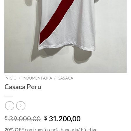
INICIO
/
INDUMENTARIA
/
CASACA
Casaca Peru
El
El
39.000,00
31.200,00
$
$
precio
precio
20% OFF
con transferencia bancaria/ Efectivo