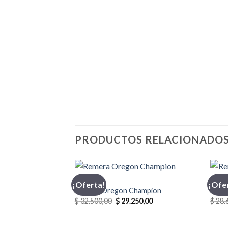
PRODUCTOS RELACIONADO
CHAMPION
INDU
¡Oferta!
¡Ofe
Remera Oregon Champion
Reme
El
El
$
32.500,00
$
29.250,00
$
28.
precio
precio
original
actual
era:
es: