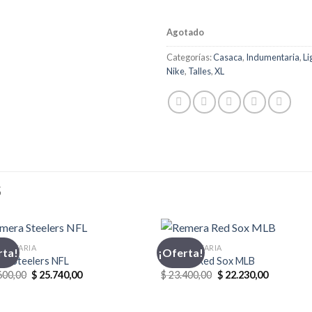
Agotado
Categorías:
Casaca
,
Indumentaria
,
Li
Nike
,
Talles
,
XL
S
MENTARIA
INDUMENTARIA
rta!
¡Oferta!
ra Steelers NFL
Remera Red Sox MLB
El
El
El
El
600,00
$
25.740,00
$
23.400,00
$
22.230,00
precio
precio
precio
precio
original
actual
original
actual
era:
es:
era:
es: