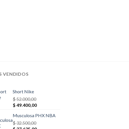
$ 28.600,00.
$ 25.740,00.
$ 23.400,00.
$ 22.230,0
S VENDIDOS
Short Nike
$
52.000,00
El
El
$
49.400,00
precio
precio
Musculosa PHX NBA
original
actual
era:
$
32.500,00
es:
El
El
$ 52.000,00.
$
27.625,00
$ 49.400,00.