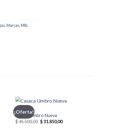
gas
,
Marcas
,
Mlb
,
CASACA
¡Oferta!
Casaca Umbro Nueva
El
El
$
45.500,00
$
31.850,00
precio
precio
original
actual
era:
es: