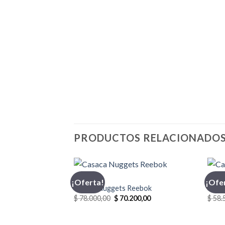
PRODUCTOS RELACIONADO
CASACA
CASA
¡Oferta!
¡Ofe
Casaca Nuggets Reebok
Casac
El
El
$
78.000,00
$
70.200,00
$
58.
precio
precio
original
actual
era:
es: