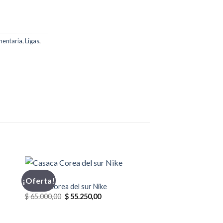
mentaria
,
Ligas
,
CASACA
¡Oferta!
Casaca Corea del sur Nike
El
El
$
65.000,00
$
55.250,00
precio
precio
original
actual
era:
es: