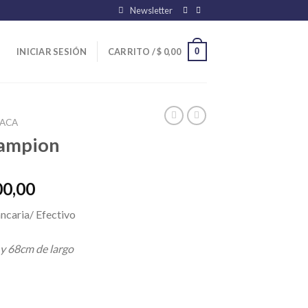
Newsletter
0
INICIAR SESIÓN
CARRITO /
$
0,00
ACA
hampion
El
00,00
precio
ncaria/ Efectivo
l
actual
es:
 y 68cm de largo
00,00.
$ 46.800,00.