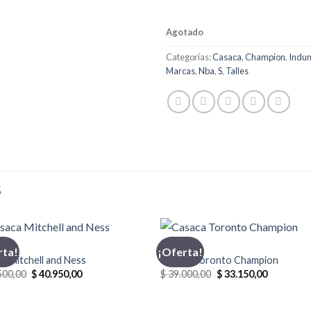
Agotado
Categorías:
Casaca
,
Champion
,
Indu
Marcas
,
Nba
,
S
,
Talles
S
CA
CASACA
rta!
¡Oferta!
a Mitchell and Ness
Casaca Toronto Champion
El
El
El
El
500,00
$
40.950,00
$
39.000,00
$
33.150,00
precio
precio
precio
precio
original
actual
original
actual
era:
es:
era:
es: