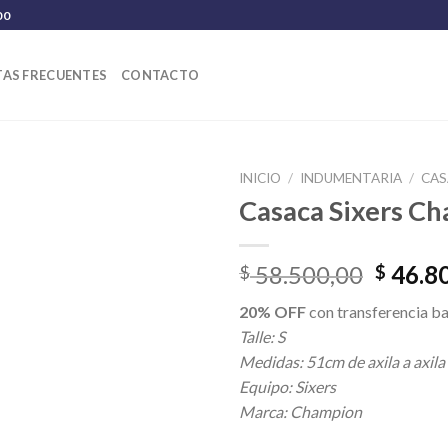
00
AS FRECUENTES
CONTACTO
INICIO
/
INDUMENTARIA
/
CAS
Casaca Sixers C
El
58.500,00
46.8
$
$
precio
20% OFF
con transferencia ba
origina
Talle: S
era:
Medidas: 51cm de axila a axila
$ 58.5
Equipo: Sixers
Marca: Champion