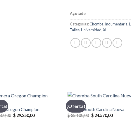
Agotado
Categorías:
Chomba
,
Indumentaria
,
L
Talles
,
Universidad
,
XL
S
PION
CHOMBA
rta!
¡Oferta!
ra Oregon Champion
Chomba South Carolina Nueva
El
El
El
El
500,00
$
29.250,00
$
35.100,00
$
24.570,00
precio
precio
precio
precio
original
actual
original
actual
era:
es:
era:
es: