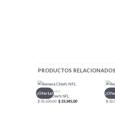
PRODUCTOS RELACIONADO
INDUMENTARIA
CHAM
¡Oferta!
¡Ofe
Remera Chiefs NFL
Reme
El
El
$
35.100,00
$
33.345,00
$
32.
precio
precio
original
actual
era:
es: