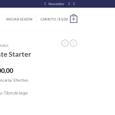
Newsletter
0
INICIAR SESIÓN
CARRITO /
$
0,00
OMBA
te Starter
El
00,00
precio
ncaria/ Efectivo
l
actual
es:
 y 73cm de largo
00,00.
$ 26.000,00.