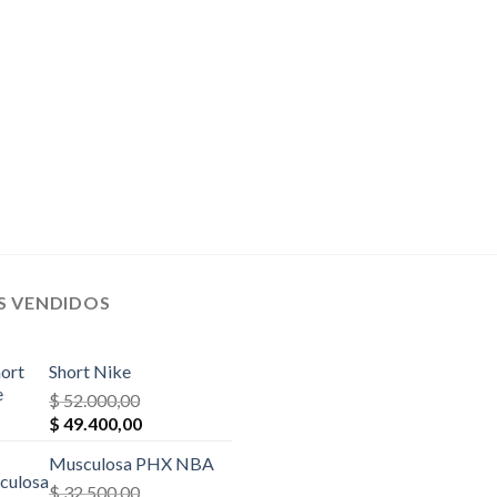
$ 32.500,00.
$ 29.250,00.
$ 35.100,00.
$ 24.570,0
S VENDIDOS
Short Nike
$
52.000,00
El
El
$
49.400,00
precio
precio
Musculosa PHX NBA
original
actual
era:
$
32.500,00
es: