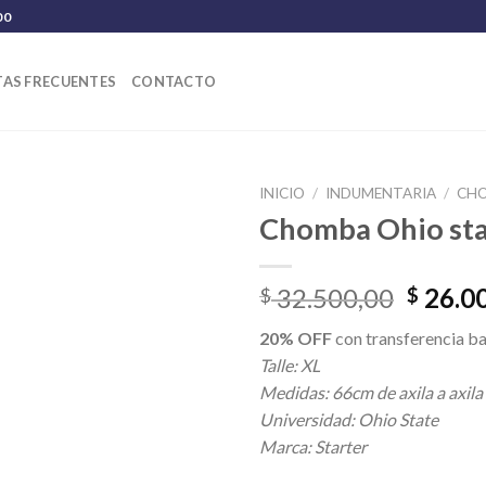
00
AS FRECUENTES
CONTACTO
INICIO
/
INDUMENTARIA
/
CH
Chomba Ohio sta
El
32.500,00
26.0
$
$
precio
20% OFF
con transferencia ba
origina
Talle: XL
era:
Medidas: 66cm de axila a axila
$ 32.5
Universidad: Ohio State
Marca: Starter