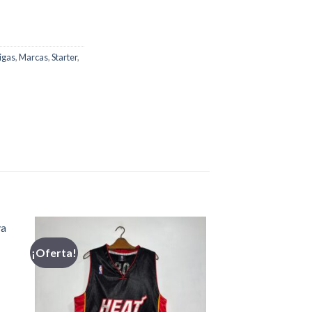
igas
,
Marcas
,
Starter
,
¡Oferta!