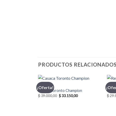
PRODUCTOS RELACIONADO
CASACA
INDU
¡Oferta!
¡Ofe
Casaca Toronto Champion
Reme
El
El
$
39.000,00
$
33.150,00
$
29.
precio
precio
original
actual
era:
es:
$ 39.000,00.
$ 33.150,00.