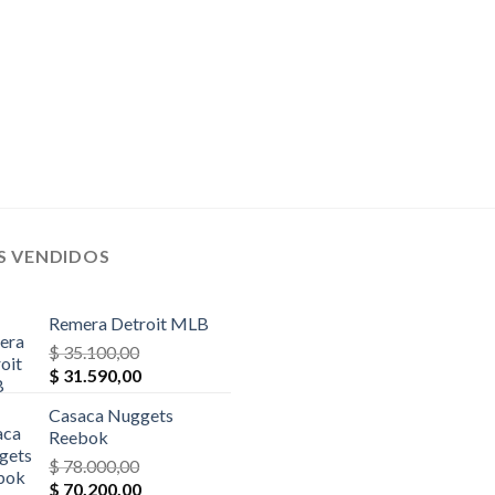
S VENDIDOS
Remera Detroit MLB
$
35.100,00
El
El
$
31.590,00
precio
precio
Casaca Nuggets
original
actual
Reebok
era:
es:
$
78.000,00
$ 35.100,00.
$ 31.590,00.
El
El
$
70.200,00