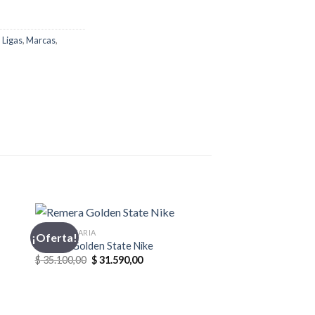
,
Ligas
,
Marcas
,
INDUMENTARIA
¡Oferta!
Remera Golden State Nike
El
El
$
35.100,00
$
31.590,00
precio
precio
original
actual
era:
es:
0.
$ 35.100,00.
$ 31.590,00.