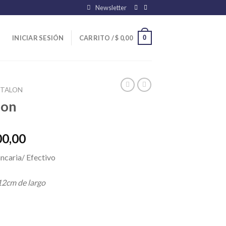
Newsletter
0
INICIAR SESIÓN
CARRITO /
$
0,00
NTALON
ion
El
00,00
precio
ncaria/ Efectivo
l
actual
es:
12cm de largo
00,00.
$ 36.400,00.