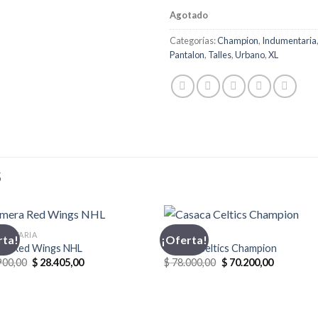
Agotado
Categorías:
Champion
,
Indumentaria
Pantalon
,
Talles
,
Urbano
,
XL
S
MENTARIA
CASACA
rta!
¡Oferta!
ra Red Wings NHL
Casaca Celtics Champion
El
El
El
El
900,00
$
28.405,00
$
78.000,00
$
70.200,00
precio
precio
precio
precio
original
actual
original
actual
era:
es:
era:
es:
$ 29.900,00.
$ 28.405,00.
$ 78.000,00.
$ 70.200,0