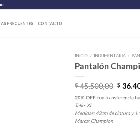
00
AS FRECUENTES
CONTACTO
INICIO
/
INDUMENTARIA
/
PA
Pantalón Champ
El
45.500,00
36.4
$
$
precio
20% OFF
con transferencia ba
origina
Talle: XL
era:
Medidas: 43cm de cintura y 1.
$ 45.5
Marca: Champion