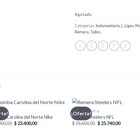
Agotado
Categorías:
Indumentaria
,
L
,
Ligas
,
Ma
Remera
,
Talles
S
BA
INDUMENTARIA
rta!
¡Oferta!
a Carolina del Norte Nike
Remera Steelers NFL
El
El
El
El
000,00
$
23.400,00
$
28.600,00
$
25.740,00
precio
precio
precio
precio
original
actual
original
actual
era:
es:
era:
es: