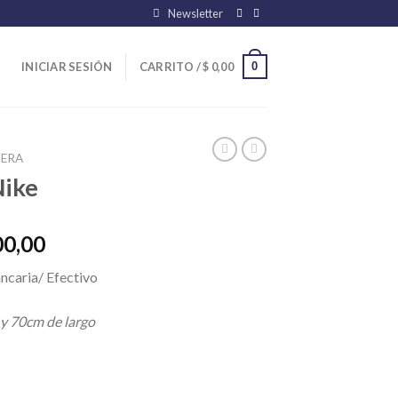
Newsletter
0
INICIAR SESIÓN
CARRITO /
$
0,00
ERA
Nike
El
00,00
precio
ncaria/ Efectivo
l
actual
es:
 y 70cm de largo
00,00.
$ 35.100,00.