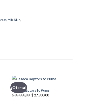
rcas
,
Mlb
,
Nike
,
CASACA
¡Oferta!
Casaca Raptors fc Puma
El
El
$
39.000,00
$
27.300,00
precio
precio
original
actual
era:
es: