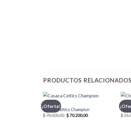
PRODUCTOS RELACIONADO
CASACA
CHOM
¡Oferta!
¡Ofe
Casaca Celtics Champion
Chomb
El
El
$
78.000,00
$
70.200,00
$
26.
precio
precio
original
actual
era:
es: