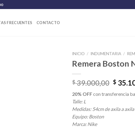
00
AS FRECUENTES
CONTACTO
INICIO
/
INDUMENTARIA
/
REM
Remera Boston 
El
39.000,00
35.1
$
$
precio
20% OFF
con transferencia ba
origina
Talle: L
era:
Medidas: 54cm de axila a axila
$ 39.0
Equipo: Boston
Marca: Nike