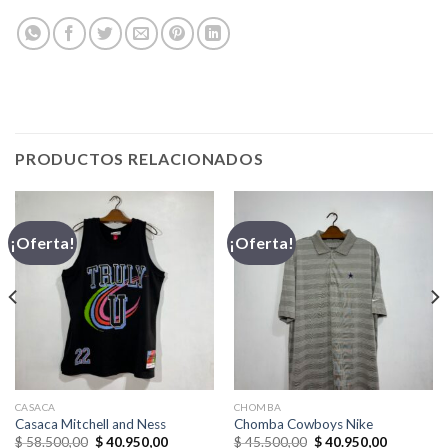
PRODUCTOS RELACIONADOS
¡Oferta!
¡Oferta!
CASACA
CHOMBA
Casaca Mitchell and Ness
Chomba Cowboys Nike
El
El
El
El
$
58.500,00
$
40.950,00
$
45.500,00
$
40.950,00