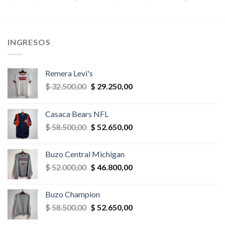
precio
precio
precio
precio
original
actual
original
actual
era:
es:
era:
es:
,00.
$ 58.500,00.
$ 40.950,00.
$ 45.500,00.
$ 40.950,
INGRESOS
Remera Levi's
El
El
$
32.500,00
$
29.250,00
precio
precio
original
actual
Casaca Bears NFL
era:
es:
El
El
$
58.500,00
$
52.650,00
$ 32.500,00.
$ 29.250,00.
precio
precio
original
actual
Buzo Central Michigan
era:
es:
El
El
$
52.000,00
$
46.800,00
$ 58.500,00.
$ 52.650,00.
precio
precio
original
actual
Buzo Champion
era:
es:
El
El
$
58.500,00
$
52.650,00
$ 52.000,00.
$ 46.800,00.
precio
precio