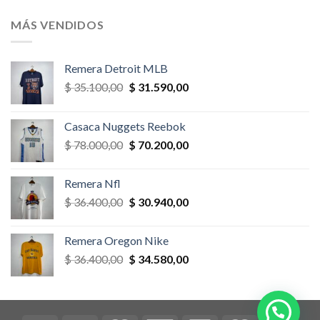
original
actual
era:
es:
MÁS VENDIDOS
$ 58.500,00.
$ 52.650,00.
Remera Detroit MLB
El
El
$
35.100,00
$
31.590,00
precio
precio
original
actual
Casaca Nuggets Reebok
era:
es:
El
El
$
78.000,00
$
70.200,00
$ 35.100,00.
$ 31.590,00.
precio
precio
original
actual
Remera Nfl
era:
es:
El
El
$
36.400,00
$
30.940,00
$ 78.000,00.
$ 70.200,00.
precio
precio
original
actual
Remera Oregon Nike
era:
es:
El
El
$
36.400,00
$
34.580,00
$ 36.400,00.
$ 30.940,00.
precio
precio
original
actual
era:
es:
$ 36.400,00.
$ 34.580,00.