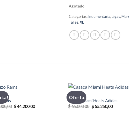
Agotado
Categorías:
Indumentaria
,
Ligas
,
Mar
Talles
,
XL
S
O
ADIDAS
rta!
¡Oferta!
 Rams
Casaca Miami Heats Adidas
El
El
El
El
000,00
$
44.200,00
$
65.000,00
$
55.250,00
precio
precio
precio
precio
original
actual
original
actual
era:
es:
era:
es:
$ 52.000,00.
$ 44.200,00.
$ 65.000,00.
$ 55.250,