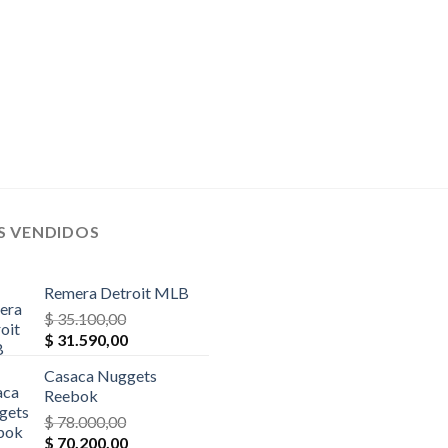
S VENDIDOS
Remera Detroit MLB
$
35.100,00
El
El
$
31.590,00
precio
precio
Casaca Nuggets
original
actual
Reebok
era:
es:
$
78.000,00
$ 35.100,00.
$ 31.590,00.
El
El
$
70.200,00