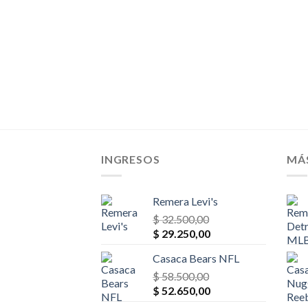
INGRESOS
MÁ
Remera Levi's
$
32.500,00
El
El
$
29.250,00
precio
precio
Casaca Bears NFL
original
actual
era:
$
58.500,00
es:
El
El
$ 32.500,00.
$
52.650,00
$ 29.250,00.
precio
precio