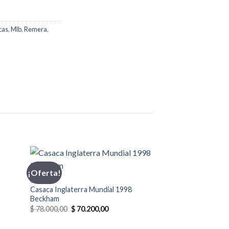
cas
,
Mlb
,
Remera
,
¡Oferta!
¡Oferta!
CASACA
Casaca Inglaterra Mundial 1998
Beckham
El
El
$
78.000,00
$
70.200,00
precio
precio
00.
original
actual