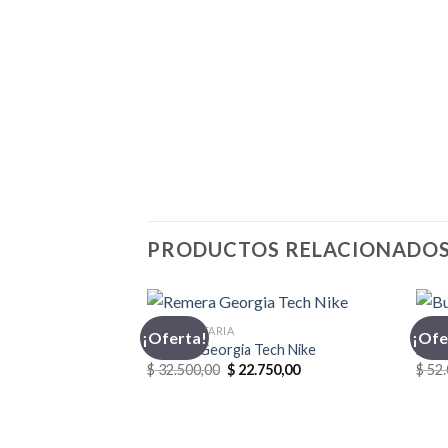
PRODUCTOS RELACIONADO
INDUMENTARIA
BUZ
¡Oferta!
¡Ofe
Remera Georgia Tech Nike
Buzo
El
El
$
32.500,00
$
22.750,00
$
52.
precio
precio
original
actual
era:
es:
$ 32.500,00.
$ 22.750,00.