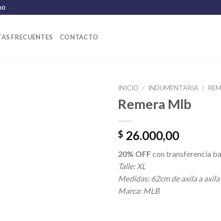
00
AS FRECUENTES
CONTACTO
INICIO
/
INDUMENTARIA
/
REM
Remera Mlb
26.000,00
$
20% OFF
con transferencia ba
Talle: XL
Medidas: 62cm de axila a axila
Marca: MLB