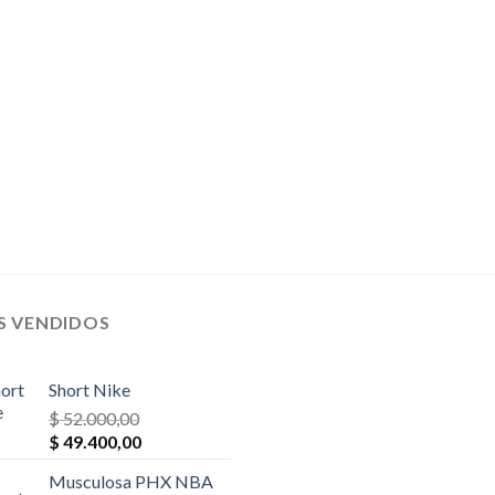
original
actual
original
actual
era:
es:
era:
es:
$ 58.500,00.
$ 40.950,00.
$ 23.400,00.
$ 22.230,
S VENDIDOS
Short Nike
$
52.000,00
El
El
$
49.400,00
precio
precio
Musculosa PHX NBA
original
actual