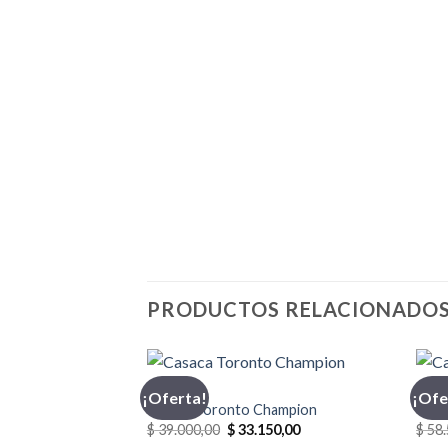
PRODUCTOS RELACIONADO
CASACA
CASA
¡Oferta!
¡Ofe
Casaca Toronto Champion
Casa
El
El
$
39.000,00
$
33.150,00
$
58.
precio
precio