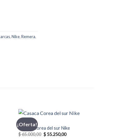
arcas
,
Nike
,
Remera
,
CASACA
¡Oferta!
¡Oferta!
Casaca Corea del sur Nike
El
El
$
65.000,00
$
55.250,00
precio
precio