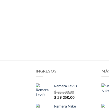
original
actual
era:
es:
$ 39.000,00.
$ 33.150,00.
INGRESOS
MÁ
Remera Levi's
$
32.500,00
El
El
$
29.250,00
precio
precio
Remera Nike
original
actual