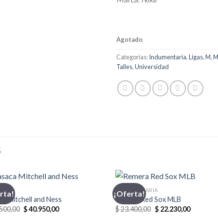
Agotado
Categorías:
Indumentaria
,
Ligas
,
M
,
M
Talles
,
Universidad
S
CA
INDUMENTARIA
rta!
¡Oferta!
ca Mitchell and Ness
Remera Red Sox MLB
El
El
El
El
500,00
$
40.950,00
$
23.400,00
$
22.230,00
precio
precio
precio
precio