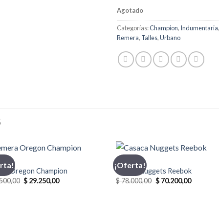
Agotado
Categorías:
Champion
,
Indumentaria
Remera
,
Talles
,
Urbano
S
PION
CASACA
rta!
¡Oferta!
ra Oregon Champion
Casaca Nuggets Reebok
El
El
El
El
500,00
$
29.250,00
$
78.000,00
$
70.200,00
precio
precio
precio
precio
original
actual
original
actual
era:
es:
era:
es:
$ 32.500,00.
$ 29.250,00.
$ 78.000,00.
$ 70.200,