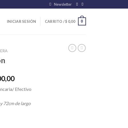
Newsletter
0
INICIAR SESIÓN
CARRITO /
$
0,00
ERA
on
El
00,00
precio
ncaria/ Efectivo
l
actual
es:
 y 72cm de largo
00,00.
$ 20.800,00.