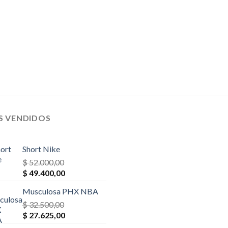
S VENDIDOS
Short Nike
$
52.000,00
El
El
$
49.400,00
precio
precio
Musculosa PHX NBA
original
actual
era:
$
32.500,00
es:
El
El
$ 52.000,00.
$
27.625,00
$ 49.400,00.
precio
precio