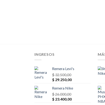
INGRESOS
MÁ
Remera Levi's
$
32.500,00
El
El
$
29.250,00
precio
precio
Remera Nike
original
actual
era:
$
26.000,00
es:
El
El
$ 32.500,00.
$
23.400,00
$ 29.250,00.
precio
precio