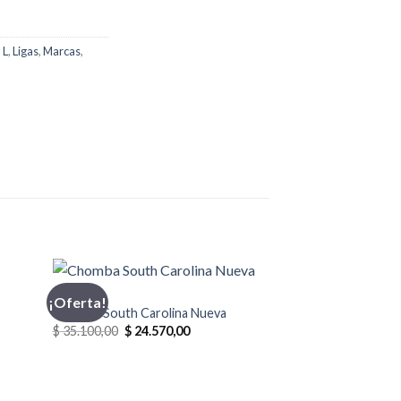
,
L
,
Ligas
,
Marcas
,
CHOMBA
¡Oferta!
¡Oferta!
Chomba South Carolina Nueva
El
El
$
35.100,00
$
24.570,00
precio
precio
original
actual
era:
es:
00.
$ 35.100,00.
$ 24.570,00.