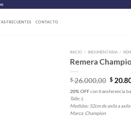
00
AS FRECUENTES
CONTACTO
INICIO
/
INDUMENTARIA
/
REM
Remera Champi
El
26.000,00
20.8
$
$
precio
20% OFF
con transferencia ba
origina
Talle: L
era:
Medidas: 52cm de axila a axila
$ 26.0
Marca: Champion