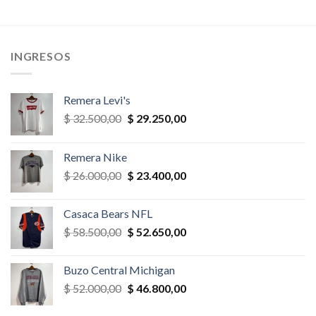
precio
precio
era:
es:
original
actual
,00.
$ 36.400,00.
$ 32.760,00.
era:
es:
$ 78.000,00.
$ 70.200,
INGRESOS
Remera Levi's
El
El
$
32.500,00
$
29.250,00
precio
precio
original
actual
Remera Nike
era:
es:
El
El
$
26.000,00
$
23.400,00
$ 32.500,00.
$ 29.250,00.
precio
precio
original
actual
Casaca Bears NFL
era:
es:
El
El
$
58.500,00
$
52.650,00
$ 26.000,00.
$ 23.400,00.
precio
precio
original
actual
Buzo Central Michigan
era:
es:
El
El
$
52.000,00
$
46.800,00
$ 58.500,00.
$ 52.650,00.
precio
precio