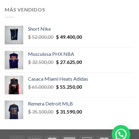
original
actual
era:
es:
MÁS VENDIDOS
$ 52.000,00.
$ 46.800,00.
Short Nike
El
El
$
52.000,00
$
49.400,00
precio
precio
original
actual
Musculosa PHX NBA
era:
es:
El
El
$
32.500,00
$
27.625,00
$ 52.000,00.
$ 49.400,00.
precio
precio
original
actual
Casaca Miami Heats Adidas
era:
es:
El
El
$
65.000,00
$
55.250,00
$ 32.500,00.
$ 27.625,00.
precio
precio
original
actual
Remera Detroit MLB
era:
es:
El
El
$
35.100,00
$
31.590,00
$ 65.000,00.
$ 55.250,00.
precio
precio
original
actual
era:
es:
$ 35.100,00.
$ 31.590,00.