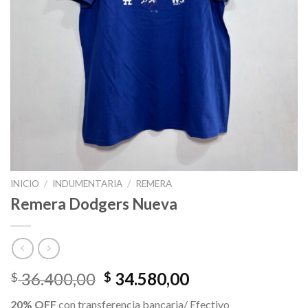
INICIO
/
INDUMENTARIA
/
REMERA
Remera Dodgers Nueva
El
El
36.400,00
34.580,00
$
$
precio
precio
20% OFF
con transferencia bancaria/ Efectivo