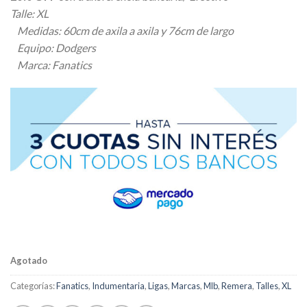
original
actual
Talle: XL
era:
es:
Medidas: 60cm de axila a axila y 76cm de largo
$ 36.400,00.
$ 34.580,00.
Equipo: Dodgers
Marca: Fanatics
Agotado
Categorías:
Fanatics
,
Indumentaria
,
Ligas
,
Marcas
,
Mlb
,
Remera
,
Talles
,
XL