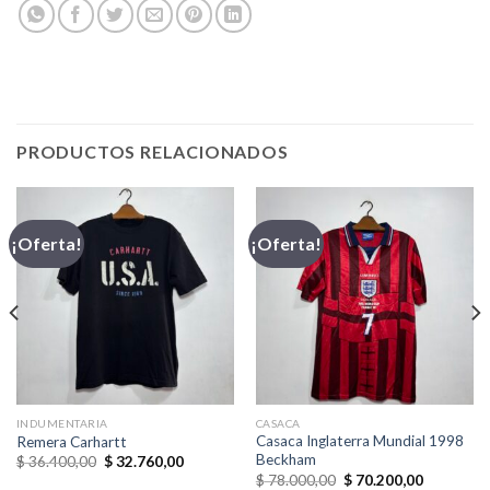
PRODUCTOS RELACIONADOS
¡Oferta!
¡Oferta!
INDUMENTARIA
CASACA
Casaca Inglaterra Mundial 1998
Remera Carhartt
Beckham
El
El
$
36.400,00
$
32.760,00
precio
precio
El
El
$
78.000,00
$
70.200,00
original
actual