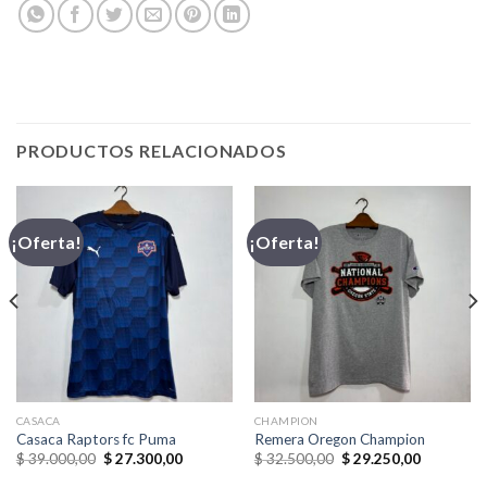
PRODUCTOS RELACIONADOS
¡Oferta!
¡Oferta!
CASACA
CHAMPION
Casaca Raptors fc Puma
Remera Oregon Champion
El
El
El
El
$
39.000,00
$
27.300,00
$
32.500,00
$
29.250,00
precio
precio
precio
precio
original
actual
original
actual