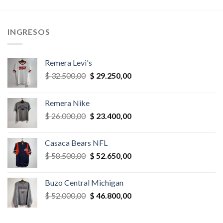
era:
es:
era:
es:
,00.
$ 39.000,00.
$ 27.300,00.
$ 32.500,00.
$ 29.250,
INGRESOS
Remera Levi's
El
El
$
32.500,00
$
29.250,00
precio
precio
original
actual
Remera Nike
era:
es:
El
El
$
26.000,00
$
23.400,00
$ 32.500,00.
$ 29.250,00.
precio
precio
original
actual
Casaca Bears NFL
era:
es:
El
El
$
58.500,00
$
52.650,00
$ 26.000,00.
$ 23.400,00.
precio
precio
original
actual
Buzo Central Michigan
era:
es:
El
El
$
52.000,00
$
46.800,00
$ 58.500,00.
$ 52.650,00.
precio
precio
original
actual