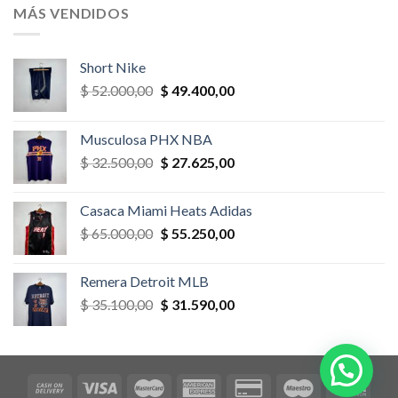
era:
es:
MÁS VENDIDOS
$ 52.000,00.
$ 46.800,00.
Short Nike
El
El
$
52.000,00
$
49.400,00
precio
precio
original
actual
Musculosa PHX NBA
era:
es:
El
El
$
32.500,00
$
27.625,00
$ 52.000,00.
$ 49.400,00.
precio
precio
original
actual
Casaca Miami Heats Adidas
era:
es:
El
El
$
65.000,00
$
55.250,00
$ 32.500,00.
$ 27.625,00.
precio
precio
original
actual
Remera Detroit MLB
era:
es:
El
El
$
35.100,00
$
31.590,00
$ 65.000,00.
$ 55.250,00.
precio
precio
original
actual
era:
es:
$ 35.100,00.
$ 31.590,00.