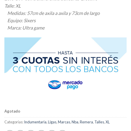
Talle: XL
Medidas: 57cm de axila a axila y 73cm de largo
Equipo: Sixers
Marca: Ultra game
Agotado
Categorías:
Indumentaria
,
Ligas
,
Marcas
,
Nba
,
Remera
,
Talles
,
XL