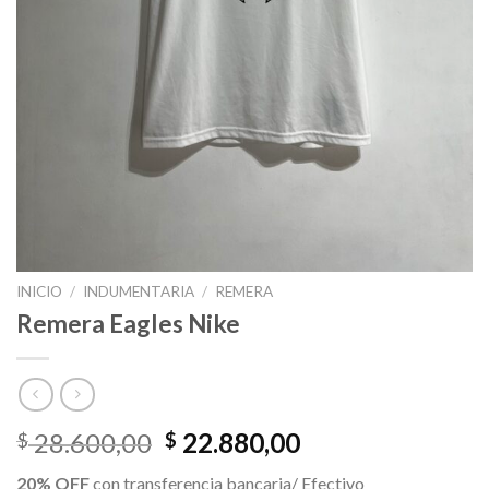
INICIO
/
INDUMENTARIA
/
REMERA
Remera Eagles Nike
El
El
28.600,00
22.880,00
$
$
precio
precio
20% OFF
con transferencia bancaria/ Efectivo