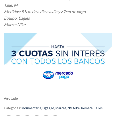
original
actual
Talle: M
era:
es:
Medidas: 51cm de axila a axila y 67cm de largo
$ 28.600,00.
$ 22.880,00.
Equipo: Eagles
Marca: Nike
Agotado
Categorías:
Indumentaria
,
Ligas
,
M
,
Marcas
,
Nfl
,
Nike
,
Remera
,
Talles