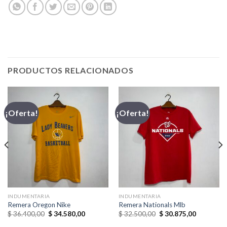
PRODUCTOS RELACIONADOS
¡Oferta!
¡Oferta!
INDUMENTARIA
INDUMENTARIA
Remera Oregon Nike
Remera Nationals Mlb
El
El
El
El
$
36.400,00
$
34.580,00
$
32.500,00
$
30.875,00
precio
precio
precio
precio
original
actual
original
actual