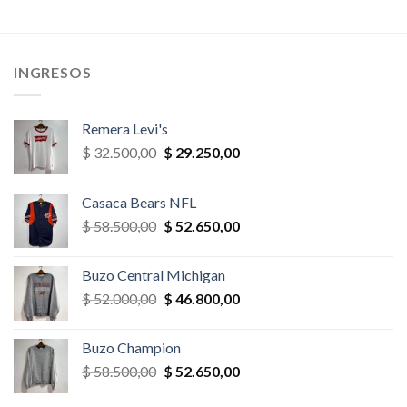
era:
es:
era:
es:
,00.
$ 36.400,00.
$ 34.580,00.
$ 32.500,00.
$ 30.875,
INGRESOS
Remera Levi's
El
El
$
32.500,00
$
29.250,00
precio
precio
original
actual
Casaca Bears NFL
era:
es:
El
El
$
58.500,00
$
52.650,00
$ 32.500,00.
$ 29.250,00.
precio
precio
original
actual
Buzo Central Michigan
era:
es:
El
El
$
52.000,00
$
46.800,00
$ 58.500,00.
$ 52.650,00.
precio
precio
original
actual
Buzo Champion
era:
es:
El
El
$
58.500,00
$
52.650,00
$ 52.000,00.
$ 46.800,00.
precio
precio