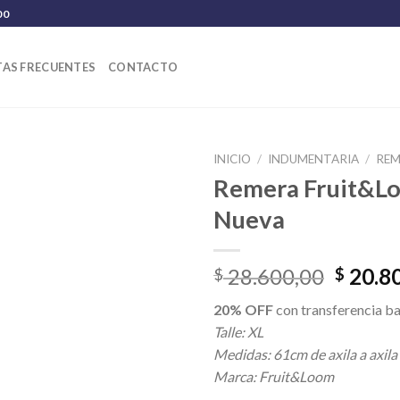
00
AS FRECUENTES
CONTACTO
INICIO
/
INDUMENTARIA
/
REM
Remera Fruit&L
Nueva
El
28.600,00
20.8
$
$
precio
20% OFF
con transferencia ba
origina
Talle: XL
era:
Medidas: 61cm de axila a axila
$ 28.6
Marca: Fruit&Loom