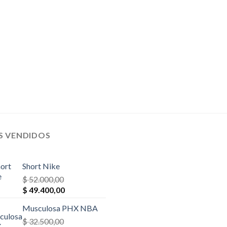
$ 26.000,00.
$ 23.400,00.
$ 65.000,00.
$ 55.250,0
S VENDIDOS
Short Nike
$
52.000,00
El
El
$
49.400,00
precio
precio
Musculosa PHX NBA
original
actual
era:
$
32.500,00
es: