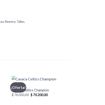
cas
,
Remera
,
Talles
,
CASACA
¡Oferta!
Casaca Celtics Champion
El
El
$
78.000,00
$
70.200,00
precio
precio
original
actual
era:
es: