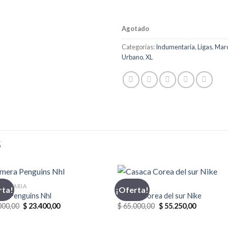
Agotado
Categorías:
Indumentaria
,
Ligas
,
Mar
Urbano
,
XL
S
MENTARIA
CASACA
rta!
¡Oferta!
ra Penguins Nhl
Casaca Corea del sur Nike
El
El
El
El
000,00
$
23.400,00
$
65.000,00
$
55.250,00
precio
precio
precio
precio
original
actual
original
actual
era:
es:
era:
es: