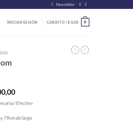
Newsletter
0
INICIAR SESIÓN
CARRITO /
$
0,00
ERA
oom
El
00,00
precio
ncaria/ Efectivo
l
actual
es:
 y 79cm de largo
00,00.
$ 20.800,00.