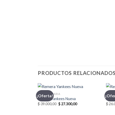
PRODUCTOS RELACIONADO
INDUMENTARIA
INDU
¡Oferta!
¡Ofe
Remera Yankees Nueva
Reme
El
El
$
39.000,00
$
27.300,00
$
26.
precio
precio
original
actual
era:
es: