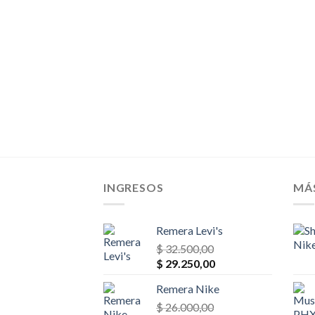
$ 39.000,00.
$ 27.300,00.
El
00,00
o
precio
al
actual
es:
00,00.
$ 35.100,00.
INGRESOS
MÁ
Remera Levi's
$
32.500,00
El
El
$
29.250,00
precio
precio
Remera Nike
original
actual
era:
$
26.000,00
es: