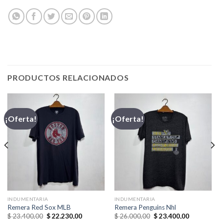
PRODUCTOS RELACIONADOS
¡Oferta!
¡Oferta!
INDUMENTARIA
INDUMENTARIA
Remera Red Sox MLB
Remera Penguins Nhl
El
El
El
El
$
23.400,00
$
22.230,00
$
26.000,00
$
23.400,00