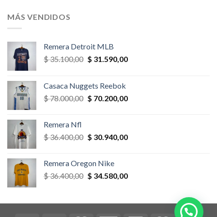
original
actual
era:
es:
MÁS VENDIDOS
$ 58.500,00.
$ 52.650,00.
Remera Detroit MLB
El
El
$
35.100,00
$
31.590,00
precio
precio
original
actual
Casaca Nuggets Reebok
era:
es:
El
El
$
78.000,00
$
70.200,00
$ 35.100,00.
$ 31.590,00.
precio
precio
original
actual
Remera Nfl
era:
es:
El
El
$
36.400,00
$
30.940,00
$ 78.000,00.
$ 70.200,00.
precio
precio
original
actual
Remera Oregon Nike
era:
es:
El
El
$
36.400,00
$
34.580,00
$ 36.400,00.
$ 30.940,00.
precio
precio
original
actual
era:
es:
$ 36.400,00.
$ 34.580,00.