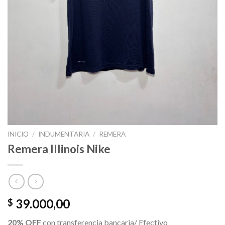
INICIO
/
INDUMENTARIA
/
REMERA
Remera Illinois Nike
39.000,00
$
20% OFF
con transferencia bancaria/ Efectivo