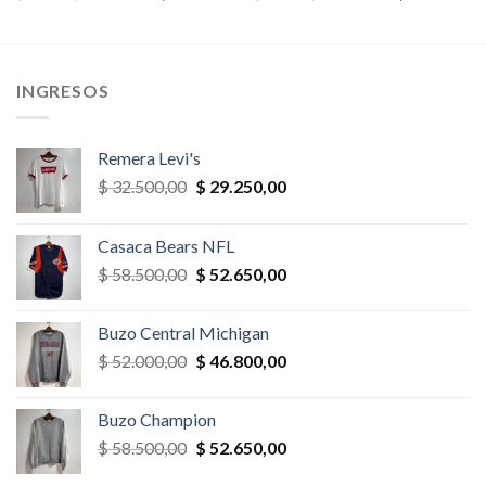
precio
precio
precio
precio
original
actual
original
actual
era:
es:
era:
es:
,00.
$ 23.400,00.
$ 22.230,00.
$ 26.000,00.
$ 23.400,
INGRESOS
Remera Levi's
El
El
$
32.500,00
$
29.250,00
precio
precio
original
actual
Casaca Bears NFL
era:
es:
El
El
$
58.500,00
$
52.650,00
$ 32.500,00.
$ 29.250,00.
precio
precio
original
actual
Buzo Central Michigan
era:
es:
El
El
$
52.000,00
$
46.800,00
$ 58.500,00.
$ 52.650,00.
precio
precio
original
actual
Buzo Champion
era:
es:
El
El
$
58.500,00
$
52.650,00
$ 52.000,00.
$ 46.800,00.
precio
precio