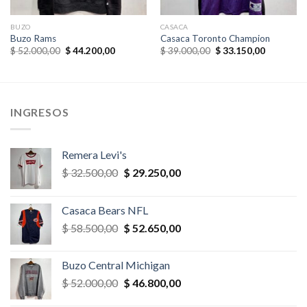
BUZO
CASACA
Buzo Rams
Casaca Toronto Champion
El
El
El
El
$
52.000,00
$
44.200,00
$
39.000,00
$
33.150,00
precio
precio
precio
precio
original
actual
original
actual
era:
es:
era:
es:
,00.
$ 52.000,00.
$ 44.200,00.
$ 39.000,00.
$ 33.150,
INGRESOS
Remera Levi's
El
El
$
32.500,00
$
29.250,00
precio
precio
original
actual
Casaca Bears NFL
era:
es:
El
El
$
58.500,00
$
52.650,00
$ 32.500,00.
$ 29.250,00.
precio
precio
original
actual
Buzo Central Michigan
era:
es:
El
El
$
52.000,00
$
46.800,00
$ 58.500,00.
$ 52.650,00.
precio
precio