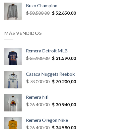
original
actual
Buzo Champion
era:
es:
El
El
$
58.500,00
$
52.650,00
$ 52.000,00.
$ 46.800,00.
precio
precio
original
actual
era:
es:
MÁS VENDIDOS
$ 58.500,00.
$ 52.650,00.
Remera Detroit MLB
El
El
$
35.100,00
$
31.590,00
precio
precio
original
actual
Casaca Nuggets Reebok
era:
es:
El
El
$
78.000,00
$
70.200,00
$ 35.100,00.
$ 31.590,00.
precio
precio
original
actual
Remera Nfl
era:
es:
El
El
$
36.400,00
$
30.940,00
$ 78.000,00.
$ 70.200,00.
precio
precio
original
actual
Remera Oregon Nike
era:
es:
El
El
$
36.400,00
$
34.580,00
$ 36.400,00.
$ 30.940,00.