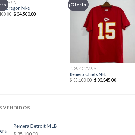
MENTARIA
rta!
¡Oferta!
ra Oregon Nike
El
El
400,00
$
34.580,00
precio
precio
original
actual
era:
es:
$ 36.400,00.
$ 34.580,00.
INDUMENTARIA
Remera Chiefs NFL
El
El
$
35.100,00
$
33.345,00
precio
precio
original
actual
era:
es:
$ 35.100,00.
$ 33.345,0
S VENDIDOS
Remera Detroit MLB
$
35.100,00