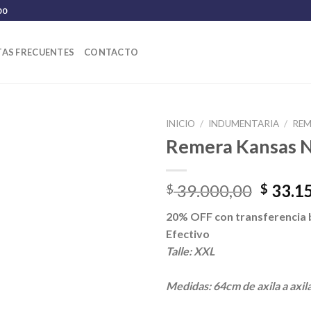
00
AS FRECUENTES
CONTACTO
INICIO
/
INDUMENTARIA
/
REM
Remera Kansas 
El
39.000,00
33.1
$
$
precio
20% OFF con transferencia 
origina
Efectivo
era:
Talle: XXL
$ 39.0
Medidas: 64cm de axila a axil