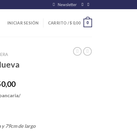
Newsletter
0
INICIAR SESIÓN
CARRITO /
$
0,00
ERA
Nueva
El
50,00
precio
bancaria/
l
actual
es:
00,00.
$ 33.150,00.
a y 79cm de largo