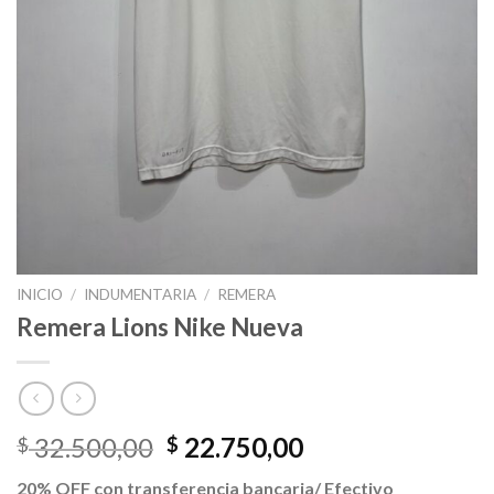
INICIO
/
INDUMENTARIA
/
REMERA
Remera Lions Nike Nueva
El
El
32.500,00
22.750,00
$
$
precio
precio
20% OFF con transferencia bancaria/ Efectivo