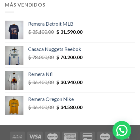
era:
es:
MÁS VENDIDOS
$ 58.500,00.
$ 52.650,00.
Remera Detroit MLB
El
El
$
35.100,00
$
31.590,00
precio
precio
original
actual
Casaca Nuggets Reebok
era:
es:
El
El
$
78.000,00
$
70.200,00
$ 35.100,00.
$ 31.590,00.
precio
precio
original
actual
Remera Nfl
era:
es:
El
El
$
36.400,00
$
30.940,00
$ 78.000,00.
$ 70.200,00.
precio
precio
original
actual
Remera Oregon Nike
era:
es:
El
El
$
36.400,00
$
34.580,00
$ 36.400,00.
$ 30.940,00.
precio
precio
original
actual
era:
es:
$ 36.400,00.
$ 34.580,00.