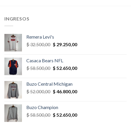
era:
es:
era:
es:
,00.
$ 35.100,00.
$ 31.590,00.
$ 65.000,00.
$ 55.250,
INGRESOS
Remera Levi's
El
El
$
32.500,00
$
29.250,00
precio
precio
original
actual
Casaca Bears NFL
era:
es:
El
El
$
58.500,00
$
52.650,00
$ 32.500,00.
$ 29.250,00.
precio
precio
original
actual
Buzo Central Michigan
era:
es:
El
El
$
52.000,00
$
46.800,00
$ 58.500,00.
$ 52.650,00.
precio
precio
original
actual
Buzo Champion
era:
es:
El
El
$
58.500,00
$
52.650,00
$ 52.000,00.
$ 46.800,00.
precio
precio
original
actual