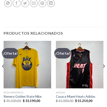
PRODUCTOS RELACIONADOS
¡Oferta!
¡Oferta!
INDUMENTARIA
ADIDAS
Remera Golden State Nike
Casaca Miami Heats Adidas
El
El
El
El
$
35.100,00
$
31.590,00
$
65.000,00
$
55.250,00
precio
precio
precio
precio
original
actual
original
actual