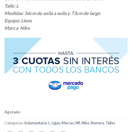
original
actual
Talle: L
era:
es:
Medidas: 56cm de axila a axila y 73cm de largo
$ 32.500,00.
$ 22.750,00.
Equipo: Lions
Marca: Nike
Agotado
Categorías:
Indumentaria
,
L
,
Ligas
,
Marcas
,
Nfl
,
Nike
,
Remera
,
Talles