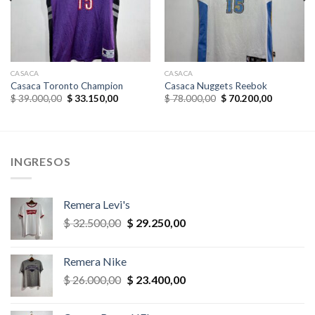
CASACA
CASACA
Casaca Toronto Champion
Casaca Nuggets Reebok
El
El
El
El
$
39.000,00
$
33.150,00
$
78.000,00
$
70.200,00
precio
precio
precio
precio
original
actual
original
actual
era:
es:
era:
es:
,00.
$ 39.000,00.
$ 33.150,00.
$ 78.000,00.
$ 70.200,
INGRESOS
Remera Levi's
El
El
$
32.500,00
$
29.250,00
precio
precio
original
actual
Remera Nike
era:
es:
El
El
$
26.000,00
$
23.400,00
$ 32.500,00.
$ 29.250,00.
precio
precio
original
actual