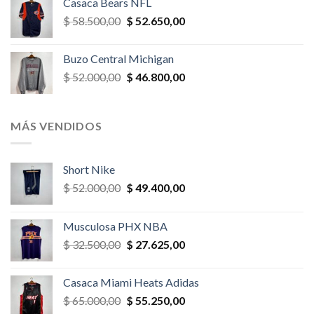
Casaca Bears NFL
era:
es:
El
El
$
58.500,00
$
52.650,00
$ 26.000,00.
$ 23.400,00.
precio
precio
original
actual
Buzo Central Michigan
era:
es:
El
El
$
52.000,00
$
46.800,00
$ 58.500,00.
$ 52.650,00.
precio
precio
original
actual
era:
es:
MÁS VENDIDOS
$ 52.000,00.
$ 46.800,00.
Short Nike
El
El
$
52.000,00
$
49.400,00
precio
precio
original
actual
Musculosa PHX NBA
era:
es:
El
El
$
32.500,00
$
27.625,00
$ 52.000,00.
$ 49.400,00.
precio
precio
original
actual
Casaca Miami Heats Adidas
era:
es:
El
El
$
65.000,00
$
55.250,00
$ 32.500,00.
$ 27.625,00.