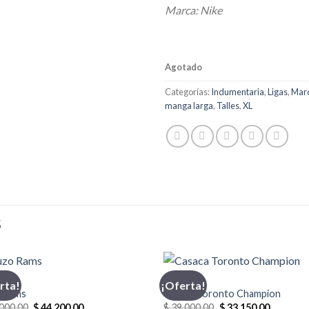
Marca: Nike
Agotado
Categorías:
Indumentaria
,
Ligas
,
Mar
manga larga
,
Talles
,
XL
S
O
CASACA
rta!
¡Oferta!
 Rams
Casaca Toronto Champion
El
El
El
El
000,00
$
44.200,00
$
39.000,00
$
33.150,00