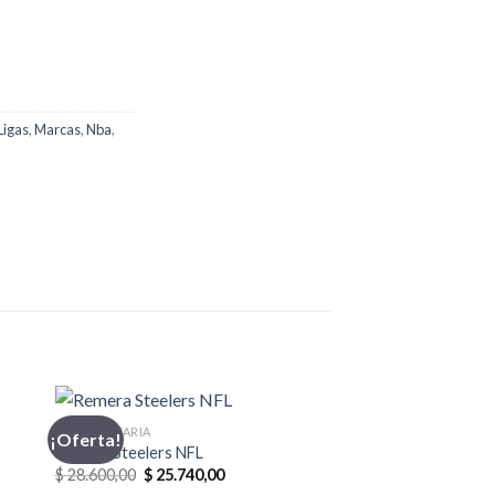
Ligas
,
Marcas
,
Nba
,
INDUMENTARIA
¡Oferta!
Remera Steelers NFL
El
El
$
28.600,00
$
25.740,00
precio
precio