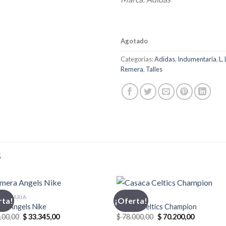
Agotado
Categorías:
Adidas
,
Indumentaria
,
L
,
Remera
,
Talles
S
MENTARIA
CASACA
rta!
¡Oferta!
ra Angels Nike
Casaca Celtics Champion
El
El
El
El
100,00
$
33.345,00
$
78.000,00
$
70.200,00
precio
precio
precio
precio