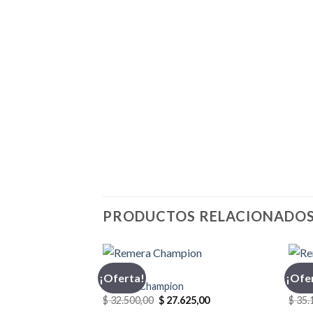
PRODUCTOS RELACIONADO
CHAMPION
INDU
¡Oferta!
¡Ofe
Remera Champion
Reme
El
El
$
32.500,00
$
27.625,00
$
35.
precio
precio