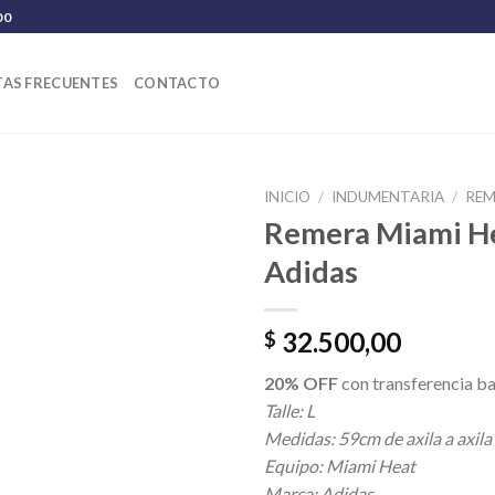
00
AS FRECUENTES
CONTACTO
INICIO
/
INDUMENTARIA
/
REM
Remera Miami H
Adidas
32.500,00
$
20% OFF
con transferencia ba
Talle: L
Medidas: 59cm de axila a axila
Equipo: Miami Heat
Marca: Adidas