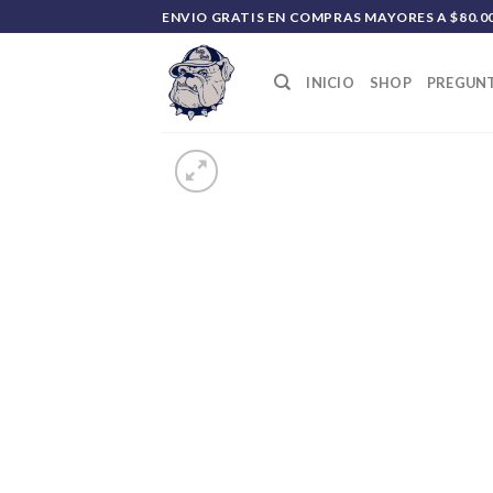
Saltar
ENVIO GRATIS EN COMPRAS MAYORES A $80.0
al
contenido
INICIO
SHOP
PREGUNT