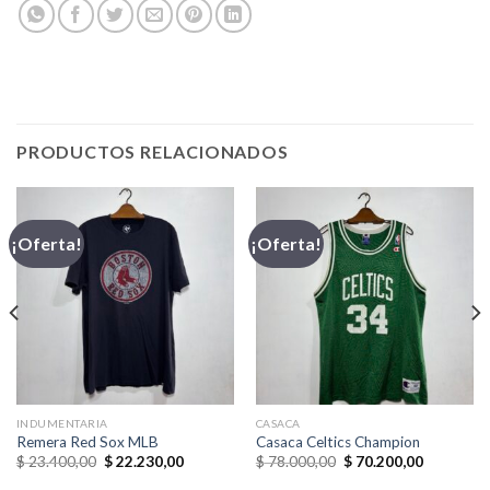
PRODUCTOS RELACIONADOS
¡Oferta!
¡Oferta!
INDUMENTARIA
CASACA
Remera Red Sox MLB
Casaca Celtics Champion
El
El
El
El
$
23.400,00
$
22.230,00
$
78.000,00
$
70.200,00
precio
precio
precio
precio
original
actual
original
actual