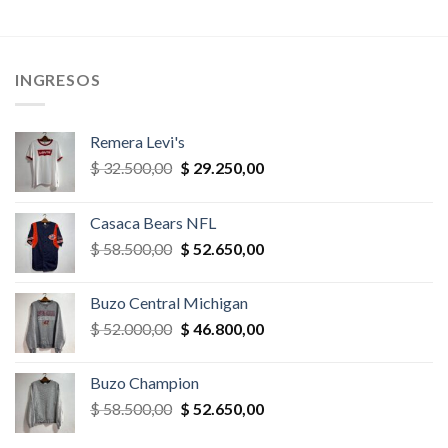
era:
es:
era:
es:
,00.
$ 23.400,00.
$ 22.230,00.
$ 78.000,00.
$ 70.200,
INGRESOS
Remera Levi's
El
El
$
32.500,00
$
29.250,00
precio
precio
original
actual
Casaca Bears NFL
era:
es:
El
El
$
58.500,00
$
52.650,00
$ 32.500,00.
$ 29.250,00.
precio
precio
original
actual
Buzo Central Michigan
era:
es:
El
El
$
52.000,00
$
46.800,00
$ 58.500,00.
$ 52.650,00.
precio
precio
original
actual
Buzo Champion
era:
es:
El
El
$
58.500,00
$
52.650,00
$ 52.000,00.
$ 46.800,00.
precio
precio