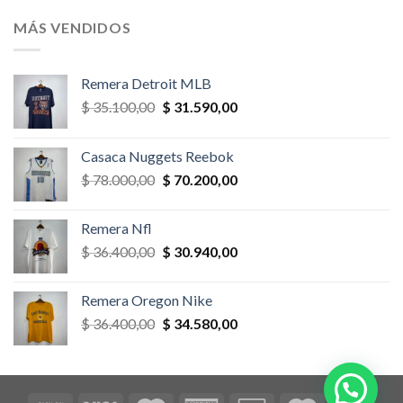
original
actual
era:
es:
MÁS VENDIDOS
$ 58.500,00.
$ 52.650,00.
Remera Detroit MLB
El
El
$
35.100,00
$
31.590,00
precio
precio
original
actual
Casaca Nuggets Reebok
era:
es:
El
El
$
78.000,00
$
70.200,00
$ 35.100,00.
$ 31.590,00.
precio
precio
original
actual
Remera Nfl
era:
es:
El
El
$
36.400,00
$
30.940,00
$ 78.000,00.
$ 70.200,00.
precio
precio
original
actual
Remera Oregon Nike
era:
es:
El
El
$
36.400,00
$
34.580,00
$ 36.400,00.
$ 30.940,00.
precio
precio
original
actual
era:
es:
$ 36.400,00.
$ 34.580,00.