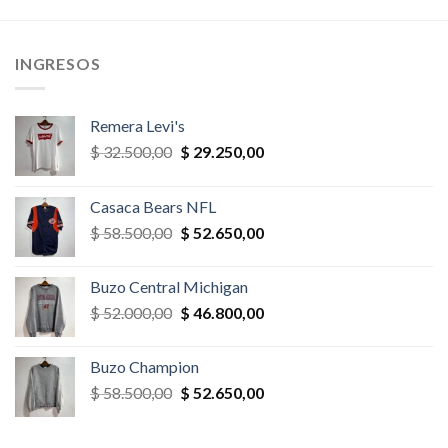
era:
es:
era:
es:
,00.
$ 41.600,00.
$ 39.520,00.
$ 39.000,00.
$ 27.300,
INGRESOS
Remera Levi's
El
El
$
32.500,00
$
29.250,00
precio
precio
original
actual
Casaca Bears NFL
era:
es:
El
El
$
58.500,00
$
52.650,00
$ 32.500,00.
$ 29.250,00.
precio
precio
original
actual
Buzo Central Michigan
era:
es:
El
El
$
52.000,00
$
46.800,00
$ 58.500,00.
$ 52.650,00.
precio
precio
original
actual
Buzo Champion
era:
es:
El
El
$
58.500,00
$
52.650,00
$ 52.000,00.
$ 46.800,00.
precio
precio
original
actual