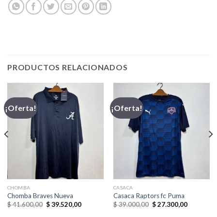
PRODUCTOS RELACIONADOS
¡Oferta!
¡Oferta!
CHOMBA
CASACA
Chomba Braves Nueva
Casaca Raptors fc Puma
El
El
El
El
$
41.600,00
$
39.520,00
$
39.000,00
$
27.300,00
precio
precio
precio
precio
original
actual
original
actual