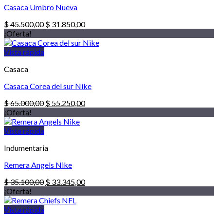
Casaca Umbro Nueva
El
El
$
45.500,00
$
31.850,00
precio
precio
¡Oferta!
original
actual
era:
es:
Vista rápida
$ 45.500,00.
$ 31.850,00.
Casaca
Casaca Corea del sur Nike
El
El
$
65.000,00
$
55.250,00
precio
precio
¡Oferta!
original
actual
era:
es:
Vista rápida
$ 65.000,00.
$ 55.250,00.
Indumentaria
Remera Angels Nike
El
El
$
35.100,00
$
33.345,00
precio
precio
¡Oferta!
original
actual
era:
es:
Vista rápida