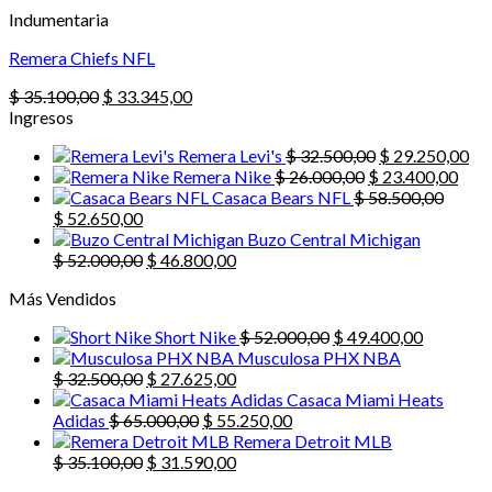
$ 35.100,00.
$ 33.345,00.
Indumentaria
Remera Chiefs NFL
El
El
$
35.100,00
$
33.345,00
precio
precio
Ingresos
original
actual
El
El
Remera Levi's
$
32.500,00
$
29.250,00
era:
es:
El
precio
El
pre
Remera Nike
$
26.000,00
$
23.400,00
$ 35.100,00.
$ 33.345,00.
precio
original
prec
act
Casaca Bears NFL
$
58.500,00
El
El
original
era:
actu
es:
$
52.650,00
precio
precio
era:
$ 32.500,00.
es:
$ 2
Buzo Central Michigan
original
actual
El
El
$ 26.000,00.
$ 23
$
52.000,00
$
46.800,00
era:
es:
precio
precio
Más Vendidos
$ 58.500,00.
$ 52.650,00.
original
actual
era:
es:
El
El
Short Nike
$
52.000,00
$
49.400,00
$ 52.000,00.
$ 46.800,00.
precio
precio
Musculosa PHX NBA
El
El
original
actual
$
32.500,00
$
27.625,00
precio
precio
era:
es:
Casaca Miami Heats
original
El
actual
El
$ 52.000,00.
$ 49.400,
Adidas
$
65.000,00
$
55.250,00
era:
precio
es:
precio
Remera Detroit MLB
$ 32.500,00.
El
original
$ 27.625,00.
El
actual
$
35.100,00
$
31.590,00
precio
era:
precio
es: