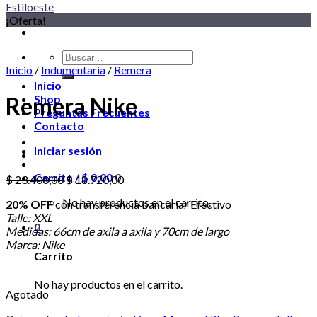
¡Oferta!
Buscar
por:
Inicio
/
Indumentaria
/
Remera
Inicio
Remera Nike
Shop
Preguntas Frecuentes
Contacto
Iniciar sesión
Carrito /
$
0,00
0
El
El
$
23.400,00
$
18.720,00
precio
precio
No hay productos en el carrito.
20% OFF
con transferencia bancaria/ Efectivo
original
actual
Talle: XXL
era:
es:
0
Medidas: 66cm de axila a axila y 70cm de largo
$ 23.400,00.
$ 18.720,00.
Marca: Nike
Carrito
No hay productos en el carrito.
Agotado