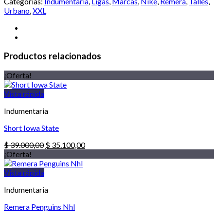
Categorías:
Indumentaria
,
Ligas
,
Marcas
,
Nike
,
Remera
,
Talles
,
Urbano
,
XXL
Productos relacionados
¡Oferta!
Vista rápida
Indumentaria
Short Iowa State
El
El
$
39.000,00
$
35.100,00
precio
precio
¡Oferta!
original
actual
era:
es:
Vista rápida
$ 39.000,00.
$ 35.100,00.
Indumentaria
Remera Penguins Nhl