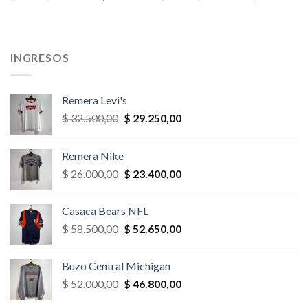
precio
precio
precio
precio
original
actual
original
actual
era:
es:
era:
es:
,00.
$ 35.100,00.
$ 33.345,00.
$ 26.000,00.
$ 23.400,
INGRESOS
Remera Levi's
El
El
$
32.500,00
$
29.250,00
precio
precio
original
actual
Remera Nike
era:
es:
El
El
$
26.000,00
$
23.400,00
$ 32.500,00.
$ 29.250,00.
precio
precio
original
actual
Casaca Bears NFL
era:
es:
El
El
$
58.500,00
$
52.650,00
$ 26.000,00.
$ 23.400,00.
precio
precio
original
actual
Buzo Central Michigan
era:
es:
El
El
$
52.000,00
$
46.800,00
$ 58.500,00.
$ 52.650,00.
precio
precio