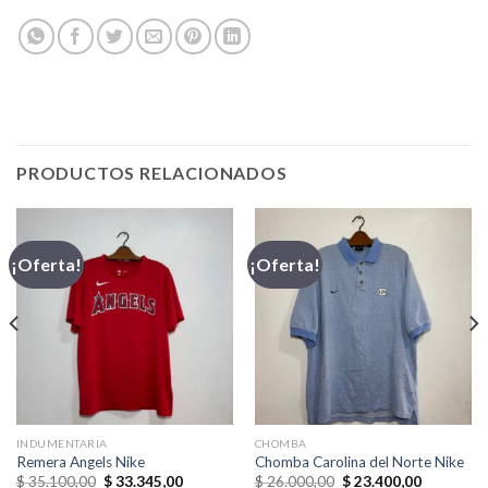
PRODUCTOS RELACIONADOS
¡Oferta!
¡Oferta!
INDUMENTARIA
CHOMBA
Remera Angels Nike
Chomba Carolina del Norte Nike
El
El
El
El
$
35.100,00
$
33.345,00
$
26.000,00
$
23.400,00