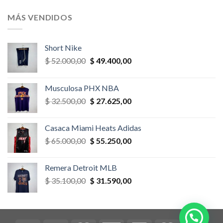
original
actual
era:
es:
MÁS VENDIDOS
$ 52.000,00.
$ 46.800,00.
Short Nike
El
El
$
52.000,00
$
49.400,00
precio
precio
original
actual
Musculosa PHX NBA
era:
es:
El
El
$
32.500,00
$
27.625,00
$ 52.000,00.
$ 49.400,00.
precio
precio
original
actual
Casaca Miami Heats Adidas
era:
es:
El
El
$
65.000,00
$
55.250,00
$ 32.500,00.
$ 27.625,00.
precio
precio
original
actual
Remera Detroit MLB
era:
es:
El
El
$
35.100,00
$
31.590,00
$ 65.000,00.
$ 55.250,00.
precio
precio
original
actual
era:
es:
$ 35.100,00.
$ 31.590,00.