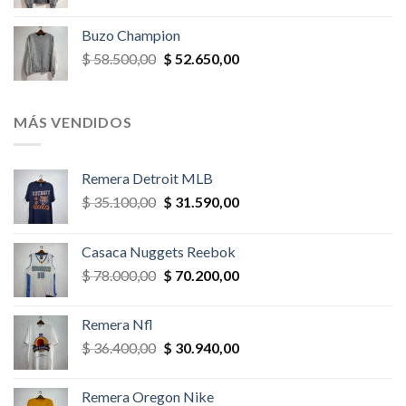
precio
precio
original
actual
Buzo Champion
era:
es:
El
El
$
58.500,00
$
52.650,00
$ 52.000,00.
$ 46.800,00.
precio
precio
original
actual
era:
es:
MÁS VENDIDOS
$ 58.500,00.
$ 52.650,00.
Remera Detroit MLB
El
El
$
35.100,00
$
31.590,00
precio
precio
original
actual
Casaca Nuggets Reebok
era:
es:
El
El
$
78.000,00
$
70.200,00
$ 35.100,00.
$ 31.590,00.
precio
precio
original
actual
Remera Nfl
era:
es:
El
El
$
36.400,00
$
30.940,00
$ 78.000,00.
$ 70.200,00.
precio
precio
original
actual
Remera Oregon Nike
era:
es: