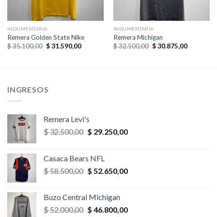
INDUMENTARIA
INDUMENTARIA
Remera Golden State Nike
Remera Michigan
El
El
El
El
$
35.100,00
$
31.590,00
$
32.500,00
$
30.875,00
precio
precio
precio
precio
original
actual
original
actual
era:
es:
era:
es:
,00.
$ 35.100,00.
$ 31.590,00.
$ 32.500,00.
$ 30.875,
INGRESOS
Remera Levi's
El
El
$
32.500,00
$
29.250,00
precio
precio
original
actual
Casaca Bears NFL
era:
es:
El
El
$
58.500,00
$
52.650,00
$ 32.500,00.
$ 29.250,00.
precio
precio
original
actual
Buzo Central Michigan
era:
es:
El
El
$
52.000,00
$
46.800,00
$ 58.500,00.
$ 52.650,00.